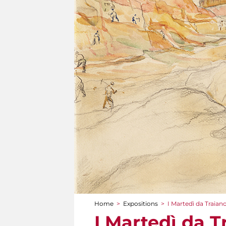
Home
>
Expositions
>
I Martedì da Traian
You are here
I Martedì da T