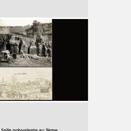
-
Salle polyvalente au 3ème