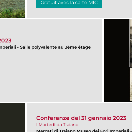
Gratuit avec la carte MIC
2023
mperiali
-
Salle polyvalente au 3ème étage
Conferenze del 31 gennaio 2023
I Martedì da Traiano
Mercati di Traiano Museo dei Fori Imperiali