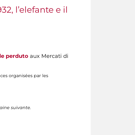
2, l’elefante e il
olle perduto
aux Mercati di
es organisées par les
aine suivante.