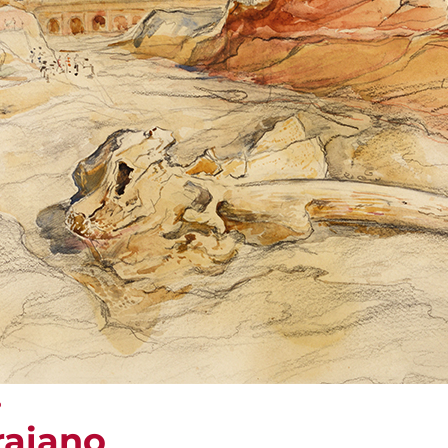
o
raiano