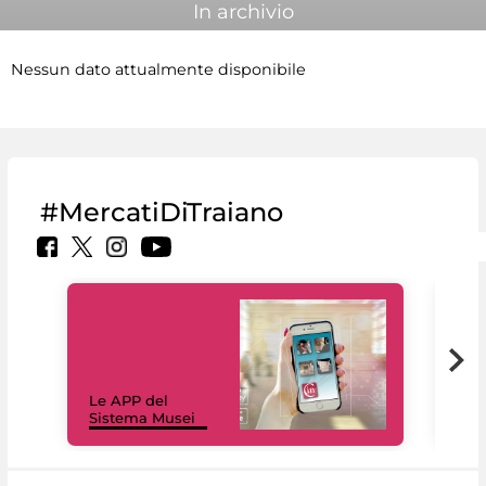
In archivio
Nessun dato attualmente disponibile
#MercatiDiTraiano
Il 
Le APP del
Mus
Sistema Musei
net