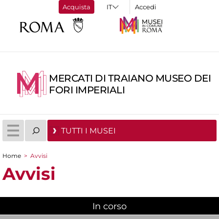
Acquista
Accedi
MERCATI DI TRAIANO MUSEO DEI
FORI IMPERIALI
TUTTI I MUSEI
Home
>
Avvisi
Tu sei qui
Avvisi
In corso
(scheda attiva)