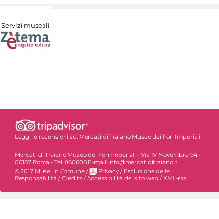
Servizi museali
Leggi le recensioni su:
Mercati di Traiano Museo dei Fori Imperiali
Mercati di Traiano Museo dei Fori Imperiali - Via IV Novembre 94 -
00187 Roma - Tel. 060608 E-mail: info@mercatiditraiano.it
© 2017 Musei in Comune
/
Privacy
/
Esclusione delle
Responsabilità
/
Credits
/
Accessibilità del sito web
/
XML-rss