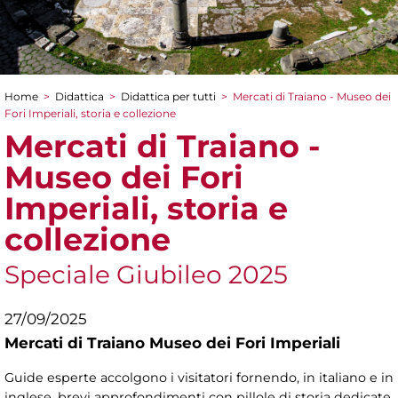
Home
>
Didattica
>
Didattica per tutti
>
Mercati di Traiano - Museo dei
Tu sei qui
Fori Imperiali, storia e collezione
Mercati di Traiano -
Museo dei Fori
Imperiali, storia e
collezione
Speciale Giubileo 2025
27/09/2025
Mercati di Traiano Museo dei Fori Imperiali
Guide esperte accolgono i visitatori fornendo, in italiano e in
inglese, brevi approfondimenti con pillole di storia dedicate