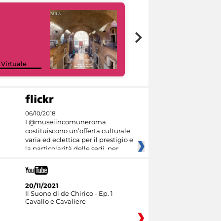
Google Arts &
 Virtuale
Culture
06/10/2018
I @museiincomuneroma
costituiscono un’offerta culturale
varia ed eclettica per il prestigio e
la particolarità delle sedi, per
20/11/2021
Il Suono di de Chirico - Ep. 1
Cavallo e Cavaliere