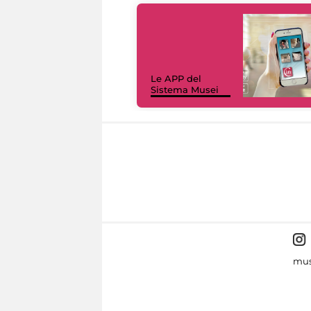
Le APP del
Sistema Musei
mus