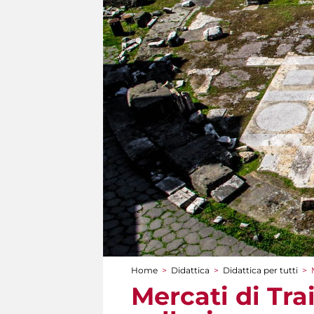
Home
>
Didattica
>
Didattica per tutti
>
Tu sei qui
Mercati di Tra