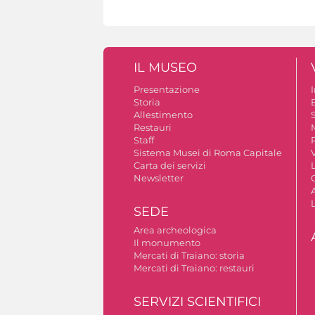
IL MUSEO
Presentazione
Storia
Allestimento
S
Restauri
Staff
Sistema Musei di Roma Capitale
V
Carta dei servizi
Newsletter
A
SEDE
Area archeologica
Il monumento
Mercati di Traiano: storia
Mercati di Traiano: restauri
SERVIZI SCIENTIFICI