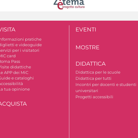
VISITA
EVENTI
Informazioni pratiche
Biglietti e videoguide
MOSTRE
ervizi per i visitatori
MIC card
Roma Pass
DIDATTICA
isite didattiche
Didattica per le scuole
Le APP dei MiC
Guide e cataloghi
Didattica per tutti
ccessibilità
Incontri per docenti e studenti
La tua opinione
universitari
Progetti accessibili
ACQUISTA