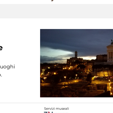
e
 luoghi
.
Servizi museali