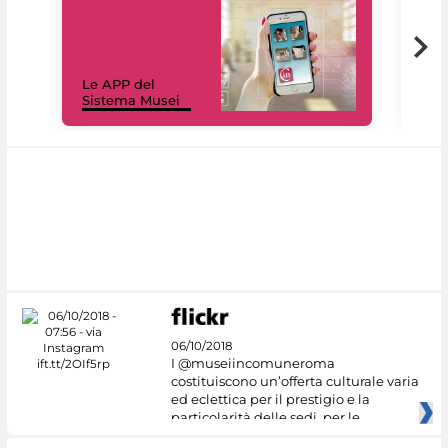
Il 
Le APP del
Mus
Sistema Musei
net
06/10/2018
I @museiincomuneroma
costituiscono un’offerta culturale varia
ed eclettica per il prestigio e la
particolarità delle sedi, per le