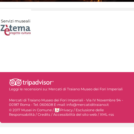
Servizi museali
Leggi le recensioni su:
Mercati di Traiano Museo dei Fori Imperiali
Mercati di Traiano Museo dei Fori Imperiali - Via IV Novembre 94 -
00187 Roma - Tel. 060608 E-mail: info@mercatiditraiano.it
© 2017 Musei in Comune
/
Privacy
/
Esclusione delle
Responsabilità
/
Credits
/
Accessibilità del sito web
/
XML-rss