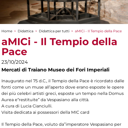
Home
>
Didattica
>
Didattica per tutti
>
aMICi - Il Tempio della Pace
Tu sei qui
aMICi - Il Tempio della
Pace
23/10/2024
Mercati di Traiano Museo dei Fori Imperiali
Inaugurato nel 75 d.C., il Tempio della Pace è ricordato dalle
fonti come un muse all’aperto dove erano esposte le opere
dei più celebri artisti greci, esposte un tempo nella Domus
Aurea e“restituite” da Vespasiano alla città.
A cura di Lucia Cianciulli.
Visita dedicata ai possessori della MIC card
Il Tempio della Pace, voluto da’’imperatore Vespasiano per