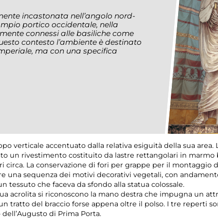
mente incastonata nell’angolo nord-
’ampio portico occidentale, nella
tamente connessi alle basiliche come
questo contesto l’ambiente è destinato
a imperiale, ma con una specifica
ppo verticale accentuato dalla relativa esiguità della sua area. 
velato un rivestimento costituito da lastre rettangolari in mar
tri circa. La conservazione di fori per grappe per il montaggio d
e una sequenza dei motivi decorativi vegetali, con andamento
n tessuto che faceva da sfondo alla statua colossale.
atua acrolita si riconoscono la mano destra che impugna un attrib
 un tratto del braccio forse appena oltre il polso. I tre reperti 
 dell’Augusto di Prima Porta.