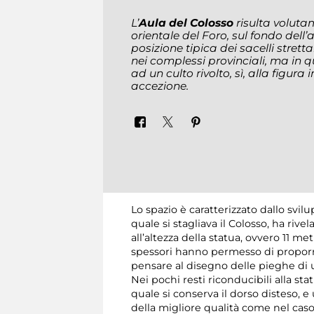
L’
Aula del Colosso
risulta voluta
orientale del Foro, sul fondo dell
posizione tipica dei sacelli stret
nei complessi provinciali, ma in 
ad un culto rivolto, sì, alla figur
accezione.
Lo spazio è caratterizzato dallo svilu
quale si stagliava il Colosso, ha ri
all’altezza della statua, ovvero 11 me
spessori hanno permesso di proporr
pensare al disegno delle pieghe di u
Nei pochi resti riconducibili alla st
quale si conserva il dorso disteso, e
della migliore qualità come nel caso