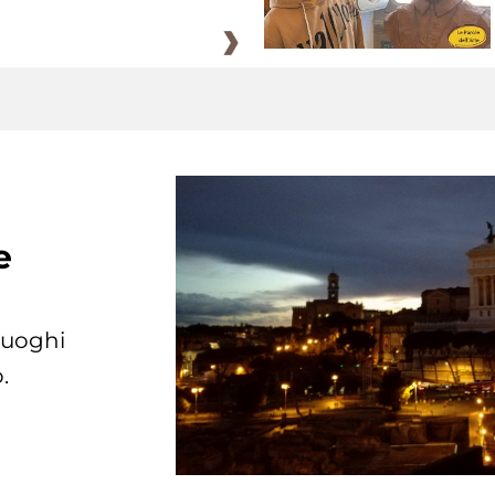
e
 luoghi
.