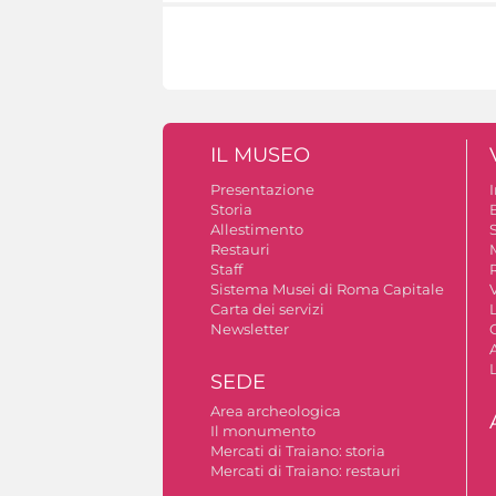
IL MUSEO
Presentazione
Storia
Allestimento
S
Restauri
Staff
Sistema Musei di Roma Capitale
V
Carta dei servizi
Newsletter
A
SEDE
Area archeologica
Il monumento
Mercati di Traiano: storia
Mercati di Traiano: restauri