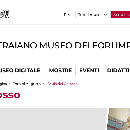
Tutti i musei
Acquist
TRAIANO MUSEO DEI FORI IM
USEO DIGITALE
MOSTRE
EVENTI
DIDATT
gica
>
Foro di Augusto
>
L’Aula del Colosso
osso