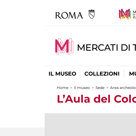
MERCATI DI 
IL MUSEO
COLLEZIONI
M
Home
>
Il museo
>
Sede
>
Area archeolo
Tu sei qui
L’Aula del Col