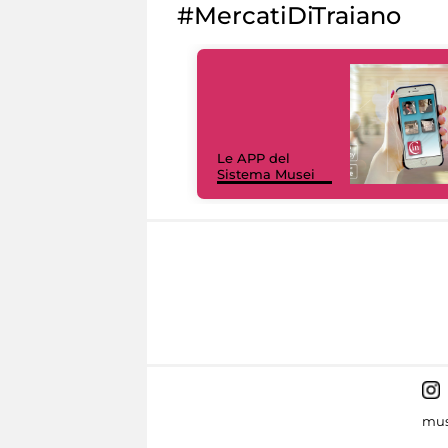
#MercatiDiTraiano
Le APP del
Sistema Musei
mus