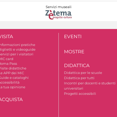
Servizi museali
VISITA
EVENTI
Informazioni pratiche
Biglietti e videoguide
MOSTRE
ervizi per i visitatori
MIC card
Roma Pass
DIDATTICA
isite didattiche
Didattica per le scuole
Le APP dei MiC
Guide e cataloghi
Didattica per tutti
ccessibilità
Incontri per docenti e studenti
La tua opinione
universitari
Progetti accessibili
ACQUISTA