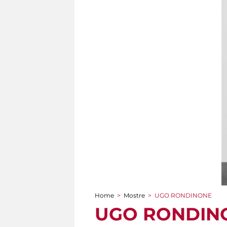
Home
>
Mostre
>
UGO RONDINONE
Tu sei qui
UGO RONDIN