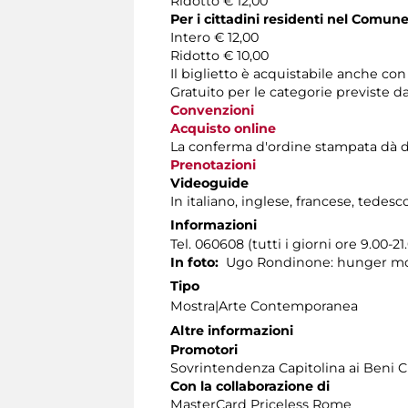
Ridotto € 12,00
Per i cittadini residenti nel Comun
Intero € 12,00
Ridotto € 10,00
Il biglietto è acquistabile anche co
Gratuito per le categorie previste d
Convenzioni
Acquisto online
La conferma d'ordine stampata dà diritt
Prenotazioni
Videoguide
In italiano, inglese, francese, tedesc
Informazioni
Tel. 060608 (tutti i giorni ore 9.00-21
In foto:
Ugo Rondinone: hunger moon,
Tipo
Mostra|Arte Contemporanea
Altre informazioni
Promotori
Sovrintendenza Capitolina ai Beni C
Con la collaborazione di
MasterCard Priceless Rome