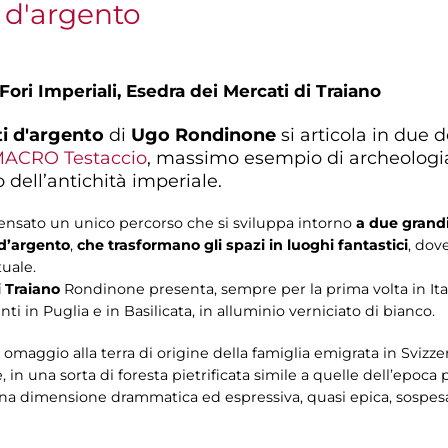
i d'argento
Fori Imperiali,
Esedra dei Mercati di Traiano
ti d'argento
di
Ugo Rondinone
si articola in due d
ACRO Testaccio
, massimo esempio di archeologia 
dell’antichità imperiale.
 pensato un unico percorso che si sviluppa intorno
a due grandi
 d’argento
,
che trasformano gli spazi in luoghi fantastici
, dov
uale.
i Traiano
Rondinone presenta, sempre per la prima volta in Ita
ti in Puglia e in Basilicata, in alluminio verniciato di bianco.
 omaggio alla terra di origine della famiglia emigrata in Svizzer
 una sorta di foresta pietrificata simile a quelle dell’epoca p
na dimensione drammatica ed espressiva, quasi epica, sospesa tra