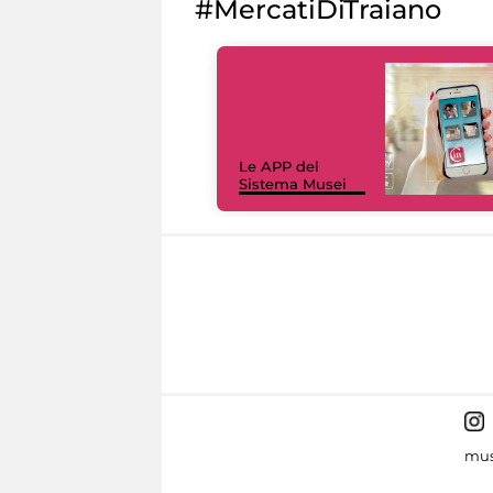
#MercatiDiTraiano
Le APP del
Sistema Musei
mus