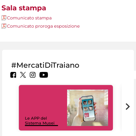
Sala stampa
Comunicato stampa
Comunicato proroga esposizione
#MercatiDiTraiano
Il 
Le APP del
Mus
Sistema Musei
net