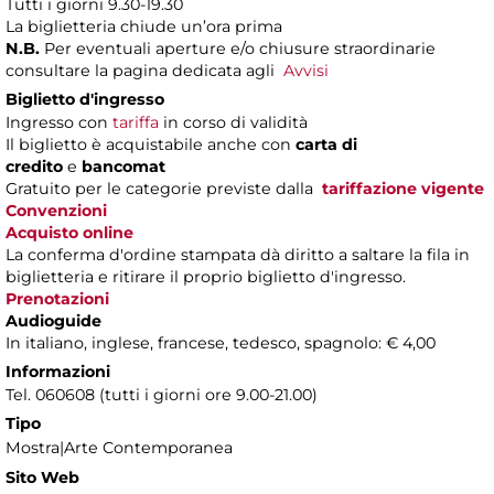
Tutti i giorni 9.30-19.30
La biglietteria chiude un’ora prima
N.B.
Per eventuali aperture e/o chiusure straordinarie
consultare la pagina dedicata agli
Avvisi
Biglietto d'ingresso
Ingresso con
tariffa
in corso di validità
Il biglietto è acquistabile anche con
carta di
credito
e
bancomat
Gratuito per le categorie previste dalla
tariffazione vigente
Convenzioni
Acquisto online
La conferma d'ordine stampata dà diritto a saltare la fila in
biglietteria e ritirare il proprio biglietto d'ingresso.
Prenotazioni
Audioguide
In italiano, inglese, francese, tedesco, spagnolo: € 4,00
Informazioni
Tel. 060608 (tutti i giorni ore 9.00-21.00)
Tipo
Mostra|Arte Contemporanea
Sito Web