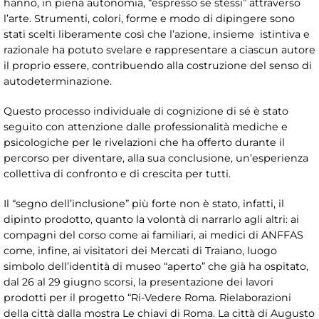
hanno, in piena autonomia, “espresso se stessi” attraverso
l’arte. Strumenti, colori, forme e modo di dipingere sono
stati scelti liberamente così che l’azione, insieme istintiva e
razionale ha potuto svelare e rappresentare a ciascun autore
il proprio essere, contribuendo alla costruzione del senso di
autodeterminazione.
Questo processo individuale di cognizione di sé è stato
seguito con attenzione dalle professionalità mediche e
psicologiche per le rivelazioni che ha offerto durante il
percorso per diventare, alla sua conclusione, un’esperienza
collettiva di confronto e di crescita per tutti.
Il “segno dell’inclusione” più forte non è stato, infatti, il
dipinto prodotto, quanto la volontà di narrarlo agli altri: ai
compagni del corso come ai familiari, ai medici di ANFFAS
come, infine, ai visitatori dei Mercati di Traiano, luogo
simbolo dell’identità di museo “aperto” che già ha ospitato,
dal 26 al 29 giugno scorsi, la presentazione dei lavori
prodotti per il progetto “Ri-Vedere Roma. Rielaborazioni
della città dalla mostra Le chiavi di Roma. La città di Augusto