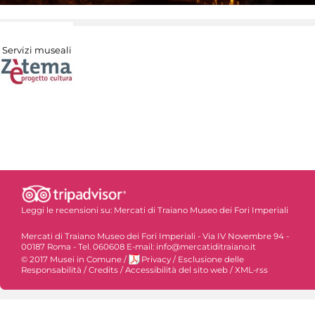
Servizi museali
Leggi le recensioni su:
Mercati di Traiano Museo dei Fori Imperiali
Mercati di Traiano Museo dei Fori Imperiali - Via IV Novembre 94 -
00187 Roma - Tel. 060608 E-mail: info@mercatiditraiano.it
© 2017 Musei in Comune
/
Privacy
/
Esclusione delle
Responsabilità
/
Credits
/
Accessibilità del sito web
/
XML-rss