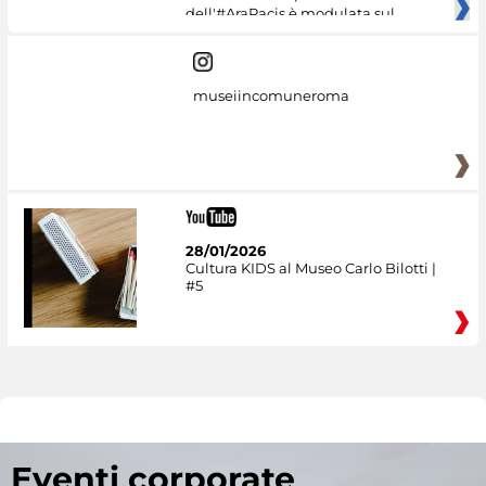
dell'#AraPacis è modulata sul
museiincomuneroma
28/01/2026
Cultura KIDS al Museo Carlo Bilotti |
#5
Eventi corporate