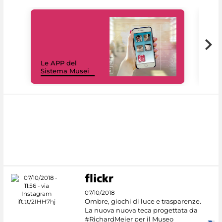
Il 
Le APP del
Mus
Sistema Musei
net
07/10/2018
Ombre, giochi di luce e trasparenze.
La nuova nuova teca progettata da
#RichardMeier per il Museo