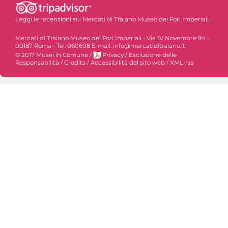
Leggi le recensioni su:
Mercati di Traiano Museo dei Fori Imperiali
Mercati di Traiano Museo dei Fori Imperiali - Via IV Novembre 94 -
00187 Roma - Tel. 060608 E-mail: info@mercatiditraiano.it
© 2017 Musei in Comune
/
Privacy
/
Esclusione delle
Responsabilità
/
Credits
/
Accessibilità del sito web
/
XML-rss