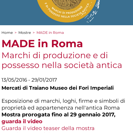
Home
>
Mostre
>
MADE in Roma
Tu sei qui
MADE in Roma
Marchi di produzione e di
possesso nella società antica
13/05/2016 - 29/01/2017
Mercati di Traiano Museo dei Fori Imperiali
Esposizione di marchi, loghi, firme e simboli di
proprietà ed appartenenza nell'antica Roma
Mostra prorogata fino al 29 gennaio 2017,
guarda il video
Guarda il video teaser della mostra