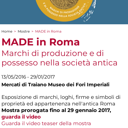
Home
>
Mostre
>
MADE in Roma
Tu sei qui
MADE in Roma
Marchi di produzione e di
possesso nella società antica
13/05/2016 - 29/01/2017
Mercati di Traiano Museo dei Fori Imperiali
Esposizione di marchi, loghi, firme e simboli di
proprietà ed appartenenza nell'antica Roma
Mostra prorogata fino al 29 gennaio 2017,
guarda il video
Guarda il video teaser della mostra