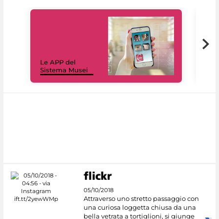
Il 
Le APP del
Mus
Sistema Musei
net
05/10/2018
Attraverso uno stretto passaggio con
una curiosa loggetta chiusa da una
bella vetrata a tortiglioni, si giunge