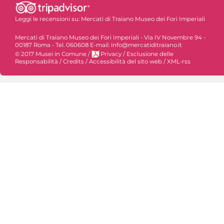
Leggi le recensioni su:
Mercati di Traiano Museo dei Fori Imperiali
Mercati di Traiano Museo dei Fori Imperiali - Via IV Novembre 94 -
00187 Roma - Tel. 060608 E-mail: info@mercatiditraiano.it
© 2017 Musei in Comune
/
Privacy
/
Esclusione delle
Responsabilità
/
Credits
/
Accessibilità del sito web
/
XML-rss