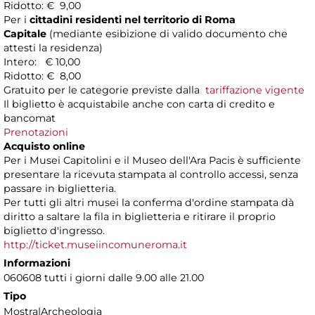
Ridotto: € 9,00
Per i
cittadini residenti nel territorio di Roma
Capitale
(mediante esibizione di valido documento che
attesti la residenza)
Intero: € 10,00
Ridotto: € 8,00
Gratuito per le categorie previste dalla
tariffazione vigente
Il biglietto è acquistabile anche con carta di credito e
bancomat
Prenotazioni
Acquisto online
Per i Musei Capitolini e il Museo dell'Ara Pacis è sufficiente
presentare la ricevuta stampata al controllo accessi, senza
passare in biglietteria.
Per tutti gli altri musei la conferma d'ordine stampata dà
diritto a saltare la fila in biglietteria e ritirare il proprio
biglietto d'ingresso.
http://ticket.museiincomuneroma.it
Informazioni
060608 tutti i giorni dalle 9.00 alle 21.00
Tipo
Mostra|Archeologia