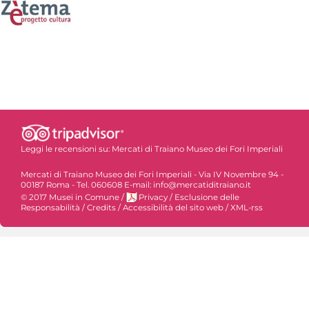
Leggi le recensioni su:
Mercati di Traiano Museo dei Fori Imperiali
Mercati di Traiano Museo dei Fori Imperiali - Via IV Novembre 94 -
00187 Roma - Tel. 060608 E-mail: info@mercatiditraiano.it
© 2017 Musei in Comune
/
Privacy
/
Esclusione delle
Responsabilità
/
Credits
/
Accessibilità del sito web
/
XML-rss