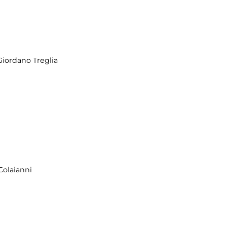
Giordano Treglia
Colaianni