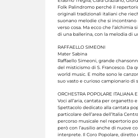
Erasmo Treglia, Clara Graziano, Gior
Folk Palindromo perché il repertorio
originali tradizionali italiani che r
suonano melodie che si incontrano e 
verso cosa. Ma ecco che l’alchimia s
di una ballerina, con la melodia di u
RAFFAELLO SIMEONI
Mater Sabina
Raffaello Simeoni, grande chansonnier
del misticismo di S. Francesco. Da qu
world music. E molte sono le canzoni
suo vasto e curioso campionario di 
ORCHESTRA POPOLARE ITALIANA 
Voci all’aria, cantata per organetto e
Spettacolo dedicato alla cantata pop
particolare dell’area dell’Italia Cent
percorso musicale nel repertorio pop
però con l’ausilio anche di nuove co
interprete. Il Coro Popolare, diretto