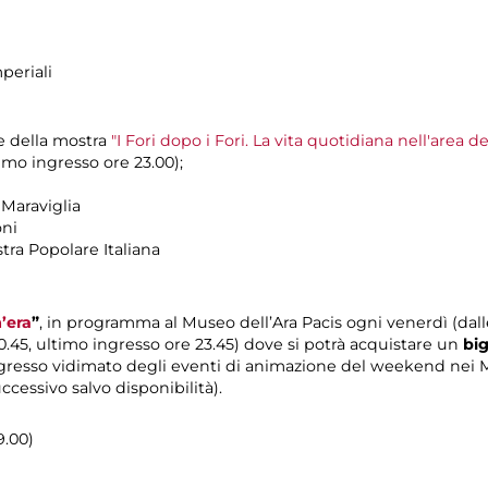
periali
e della mostra
"I Fori dopo i Fori. La vita quotidiana nell'area d
timo ingresso ore 23.00);
a Maraviglia
oni
stra Popolare Italiana
’era
”
, in programma al Museo dell’Ara Pacis ogni venerdì (dalle
 00.45, ultimo ingresso ore 23.45) dove si potrà acquistare un
big
ingresso vidimato degli eventi di animazione del weekend nei
ccessivo salvo disponibilità).
9.00)