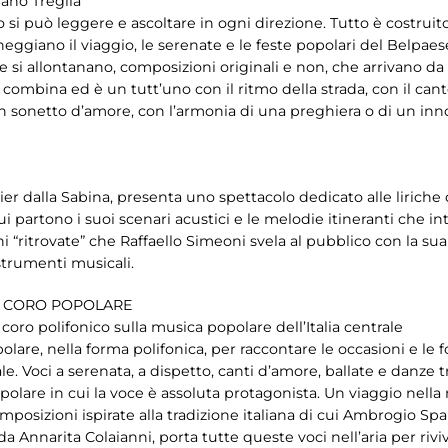
dano Treglia
 si può leggere e ascoltare in ogni direzione. Tutto è costruito
iecheggiano il viaggio, le serenate e le feste popolari del Belpae
si allontanano, composizioni originali e non, che arrivano da 
i combina ed è un tutt’uno con il ritmo della strada, con il ca
n sonetto d’amore, con l’armonia di una preghiera o di un inno 
 dalla Sabina, presenta uno spettacolo dedicato alle liriche del
i partono i suoi scenari acustici e le melodie itineranti che i
 “ritrovate” che Raffaello Simeoni svela al pubblico con la sua
strumenti musicali.
E CORO POPOLARE
 coro polifonico sulla musica popolare dell’Italia centrale
olare, nella forma polifonica, per raccontare le occasioni e le
rale. Voci a serenata, a dispetto, canti d’amore, ballate e danze
olare in cui la voce è assoluta protagonista. Un viaggio nella
mposizioni ispirate alla tradizione italiana di cui Ambrogio S
 da Annarita Colaianni, porta tutte queste voci nell’aria per riv