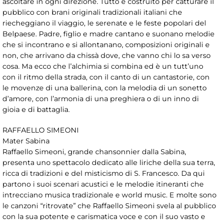
ascoltare in ogni direzione. Tutto è costruito per catturare il
pubblico con brani originali tradizionali italiani che
riecheggiano il viaggio, le serenate e le feste popolari del
Belpaese. Padre, figlio e madre cantano e suonano melodie
che si incontrano e si allontanano, composizioni originali e
non, che arrivano da chissà dove, che vanno chi lo sa verso
cosa. Ma ecco che l’alchimia si combina ed è un tutt’uno
con il ritmo della strada, con il canto di un cantastorie, con
le movenze di una ballerina, con la melodia di un sonetto
d’amore, con l’armonia di una preghiera o di un inno di
gioia e di battaglia.
RAFFAELLO SIMEONI
Mater Sabina
Raffaello Simeoni, grande chansonnier dalla Sabina,
presenta uno spettacolo dedicato alle liriche della sua terra,
ricca di tradizioni e del misticismo di S. Francesco. Da qui
partono i suoi scenari acustici e le melodie itineranti che
intrecciano musica tradizionale e world music. E molte sono
le canzoni “ritrovate” che Raffaello Simeoni svela al pubblico
con la sua potente e carismatica voce e con il suo vasto e