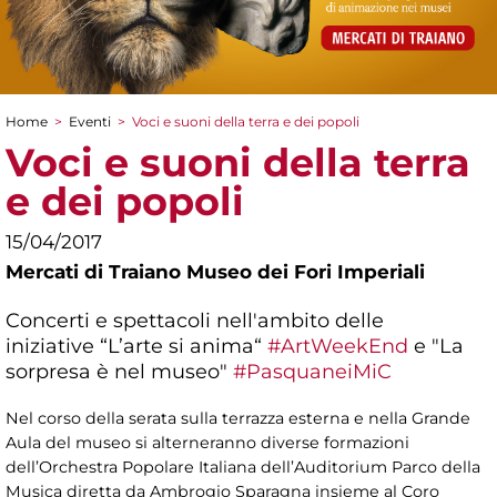
Home
>
Eventi
>
Voci e suoni della terra e dei popoli
Tu sei qui
Voci e suoni della terra
e dei popoli
15/04/2017
Mercati di Traiano Museo dei Fori Imperiali
Concerti e spettacoli nell'ambito delle
iniziative “L’arte si anima“
#ArtWeekEnd
e "La
sorpresa è nel museo"
#PasquaneiMiC
Nel corso della serata sulla terrazza esterna e nella Grande
Aula del museo si alterneranno diverse formazioni
dell’Orchestra Popolare Italiana dell’Auditorium Parco della
Musica diretta da Ambrogio Sparagna insieme al Coro