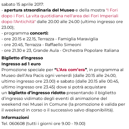
sabato 15 aprile 2017:
-
apertura straordinaria del Museo
e della mostra
"I Fori
dopo i Fori. La vita quotidiana nell'area dei Fori Imperiali
dopo l'Antichità"
dalle 20.00 alle 24.00 (ultimo ingresso ore
23.00);
- programma
concerti:
- ore 20.15 e 22.15, Terrazza - Famiglia Maraviglia
- ore 20.45, Terrazza - Raffaello Simeoni
- ore 21.30 e 23, Grande Aula - Orchestra Popolare Italiana
Biglietto d'ingresso
Ingresso ad 1 euro
Promozione speciale per
“
L’Ara com’era
”
, in programma al
Museo dell’Ara Pacis ogni venerdì (dalle 20.15 alle 24.00,
ultimo ingresso ore 23.00) e sabato (dalle 20.15 alle 00.45,
ultimo ingresso ore 23.45) dove si potrà acquistare
un
biglietto d’ingresso ridotto
presentando il biglietto
d’ingresso vidimato degli eventi di animazione del
weekend nei Musei in Comune (la promozione è valida per
il weekend in corso o il successivo salvo disponibilità).
Informazioni
Tel. 060608 (tutti i giorni ore 9.00 - 19.00)