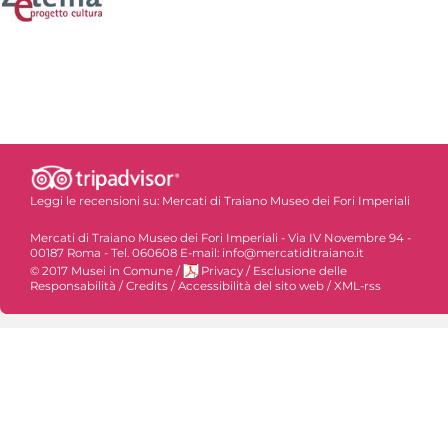
Leggi le recensioni su:
Mercati di Traiano Museo dei Fori Imperiali
Mercati di Traiano Museo dei Fori Imperiali - Via IV Novembre 94 -
00187 Roma - Tel. 060608 E-mail: info@mercatiditraiano.it
© 2017 Musei in Comune
/
Privacy
/
Esclusione delle
Responsabilità
/
Credits
/
Accessibilità del sito web
/
XML-rss