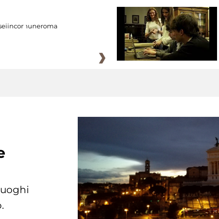
eiincomuneroma
e
 luoghi
.