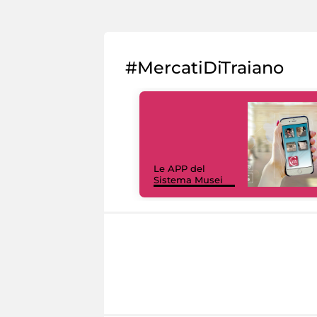
#MercatiDiTraiano
Le APP del
Sistema Musei