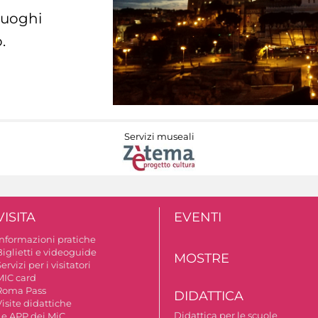
 luoghi
.
Servizi museali
VISITA
EVENTI
Informazioni pratiche
Biglietti e videoguide
MOSTRE
ervizi per i visitatori
MIC card
Roma Pass
DIDATTICA
isite didattiche
Didattica per le scuole
Le APP dei MiC