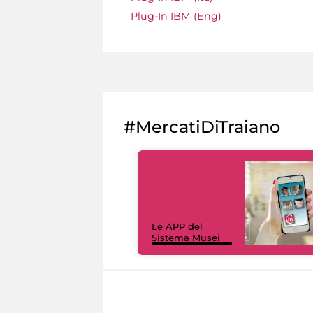
Plug-In IBM (Eng)
#MercatiDiTraiano
Le APP del
Sistema Musei