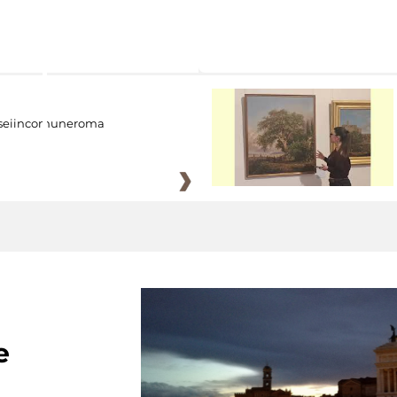
eiincomuneroma
e