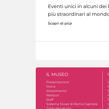
Eventi unici in alcuni dei
più straordinari al mondo
Scopri di più
IL MUSEO
Presentazione
Storia
Allestimento
S
Restauri
Staff
Sistema Musei di Roma Capitale
V
Carta dei servizi