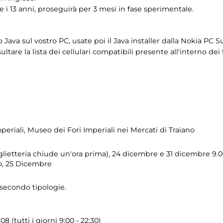
 9 e i 13 anni, proseguirà per 3 mesi in fase sperimentale.
o Java sul vostro PC, usate poi il Java installer dalla Nokia PC Su
tare la lista dei cellulari compatibili presente all'interno dei f
periali
, Museo dei Fori Imperiali nei Mercati di Traiano
glietteria chiude un'ora prima), 24 dicembre e 31 dicembre 9.00
io, 25 Dicembre
 secondo tipologie.
8 (tutti i giorni 9:00 - 22:30)