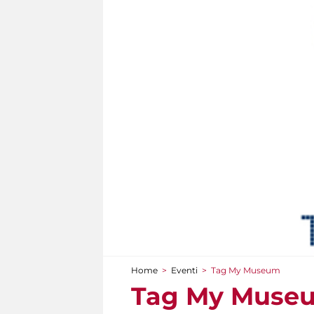
Home
>
Eventi
>
Tag My Museum
Tu sei qui
Tag My Muse