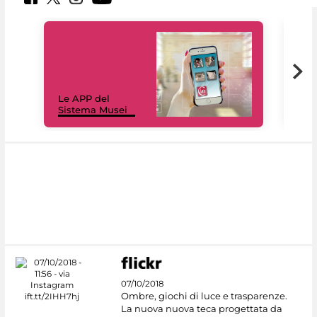
Il 
Le APP del
Mus
Sistema Musei
net
07/10/2018
Ombre, giochi di luce e trasparenze.
La nuova nuova teca progettata da