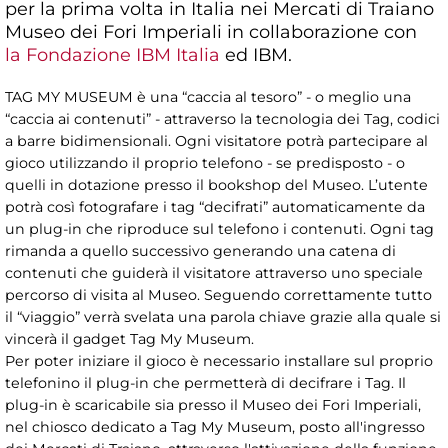
per la prima volta in Italia nei Mercati di Traiano
Museo dei Fori Imperiali in collaborazione con
la Fondazione IBM Italia
ed IBM.
TAG MY MUSEUM è una “caccia al tesoro” - o meglio una
“caccia ai contenuti” - attraverso la tecnologia dei Tag, codici
a barre bidimensionali. Ogni visitatore potrà partecipare al
gioco utilizzando il proprio telefono - se predisposto - o
quelli in dotazione presso il bookshop del Museo. L’utente
potrà così fotografare i tag “decifrati” automaticamente da
un plug-in che riproduce sul telefono i contenuti. Ogni tag
rimanda a quello successivo generando una catena di
contenuti che guiderà il visitatore attraverso uno speciale
percorso di visita al Museo. Seguendo correttamente tutto
il “viaggio” verrà svelata una parola chiave grazie alla quale si
vincerà il gadget Tag My Museum.
Per poter iniziare il gioco è necessario installare sul proprio
telefonino il plug-in che permetterà di decifrare i Tag. Il
plug-in è scaricabile sia presso il Museo dei Fori Imperiali,
nel chiosco dedicato a Tag My Museum, posto all'ingresso