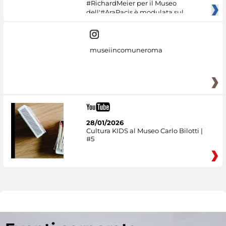
#RichardMeier per il Museo
dell'#AraPacis è modulata sul
museiincomuneroma
28/01/2026
Cultura KIDS al Museo Carlo Bilotti |
#5