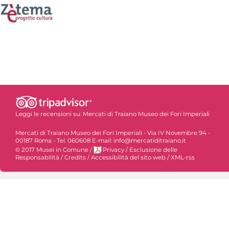
Leggi le recensioni su:
Mercati di Traiano Museo dei Fori Imperiali
Mercati di Traiano Museo dei Fori Imperiali - Via IV Novembre 94 -
00187 Roma - Tel. 060608 E-mail: info@mercatiditraiano.it
© 2017 Musei in Comune
/
Privacy
/
Esclusione delle
Responsabilità
/
Credits
/
Accessibilità del sito web
/
XML-rss