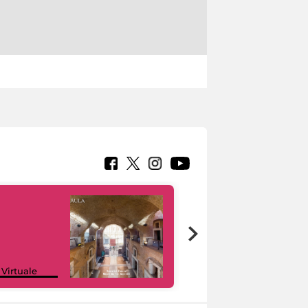
Google Arts &
 Virtuale
Culture