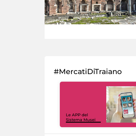
#MercatiDiTraiano
Le APP del
Sistema Musei