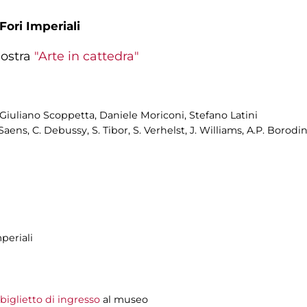
Fori Imperiali
mostra
"Arte in cattedra"
 Giuliano Scoppetta, Daniele Moriconi, Stefano Latini
aens, C. Debussy, S. Tibor, S. Verhelst, J. Williams, A.P. Borodi
periali
biglietto di ingresso
al museo