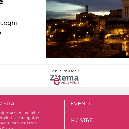
e
 luoghi
.
Servizi museali
VISITA
EVENTI
Informazioni pratiche
Biglietti e videoguide
MOSTRE
ervizi per i visitatori
MIC card