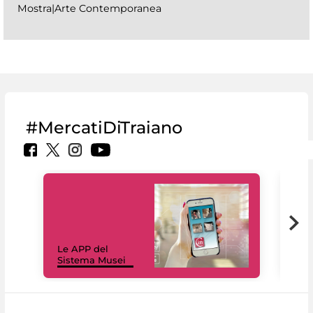
Mostra|Arte Contemporanea
#MercatiDiTraiano
Il 
Le APP del
Mus
Sistema Musei
net