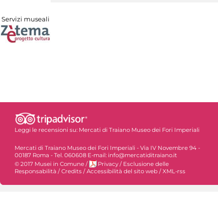
Servizi museali
Leggi le recensioni su:
Mercati di Traiano Museo dei Fori Imperiali
Mercati di Traiano Museo dei Fori Imperiali - Via IV Novembre 94 -
00187 Roma - Tel. 060608 E-mail: info@mercatiditraiano.it
© 2017 Musei in Comune
/
Privacy
/
Esclusione delle
Responsabilità
/
Credits
/
Accessibilità del sito web
/
XML-rss