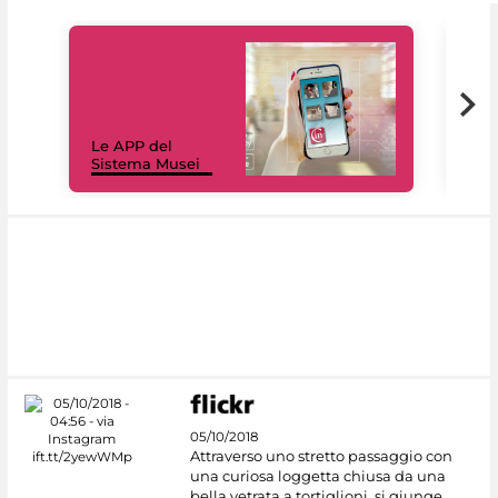
Il 
Le APP del
Mus
Sistema Musei
net
05/10/2018
Attraverso uno stretto passaggio con
una curiosa loggetta chiusa da una
bella vetrata a tortiglioni, si giunge