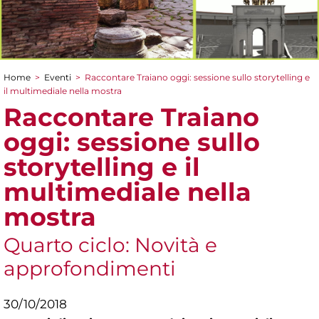
Home
>
Eventi
>
Raccontare Traiano oggi: sessione sullo storytelling e
Tu sei qui
il multimediale nella mostra
Raccontare Traiano
oggi: sessione sullo
storytelling e il
multimediale nella
mostra
Quarto ciclo: Novità e
approfondimenti
30/10/2018