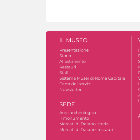
IL MUSEO
Presentazione
Storia
Allestimento
S
Restauri
Staff
Sistema Musei di Roma Capitale
V
Carta dei servizi
Newsletter
A
SEDE
Area archeologica
Il monumento
Mercati di Traiano: storia
Mercati di Traiano: restauri