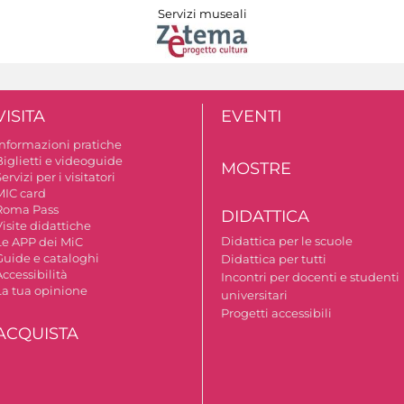
Servizi museali
VISITA
EVENTI
Informazioni pratiche
Biglietti e videoguide
MOSTRE
ervizi per i visitatori
MIC card
Roma Pass
DIDATTICA
isite didattiche
Didattica per le scuole
Le APP dei MiC
Guide e cataloghi
Didattica per tutti
ccessibilità
Incontri per docenti e studenti
La tua opinione
universitari
Progetti accessibili
ACQUISTA