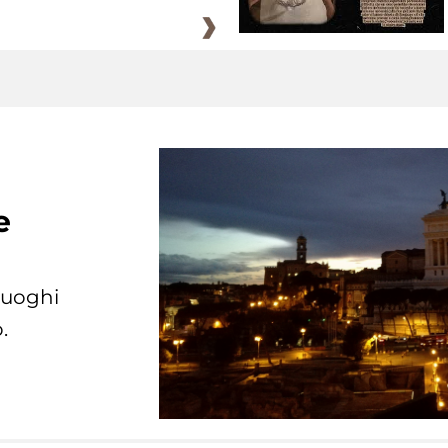
e
 luoghi
.