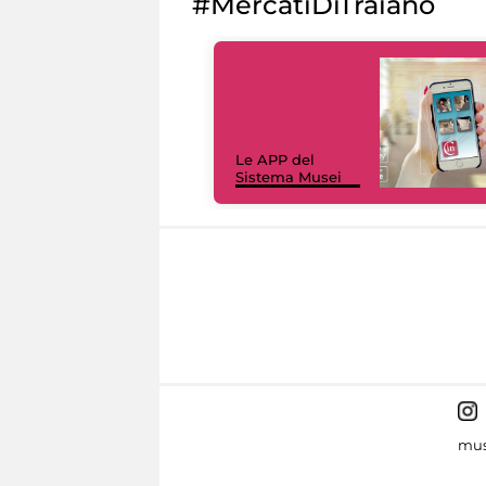
#MercatiDiTraiano
Le APP del
Sistema Musei
mus