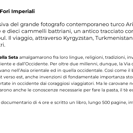
Fori Imperiali
siva del grande fotografo contemporaneo turco Arif
 e dieci cammelli battriani, un antico tracciato 
ul. Il viaggio, attraverso Kyrgyzstan, Turkmenistan
ri.
ella Seta
amalgamarono fra loro lingue, religioni, tradizioni, inv
iente e dall’Occidente. Per oltre due millenni, dunque, la Via 
vavano nell’Asia orientale ed in quella occidentale. Così come il
t verso est, anche invenzioni di fondamentale importanza stor
tate in occidente dai coraggiosi viaggiatori. Ma le carovane n
arono anche le conoscenze necessarie per fare la pasta, il tè ed
n documentario di 4 ore e scritto un libro, lungo 500 pagine, int