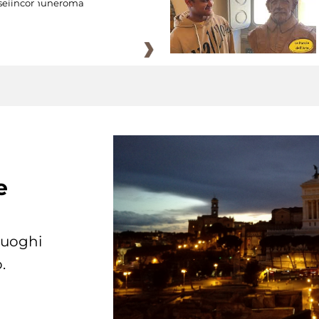
eiincomuneroma
e
 luoghi
.