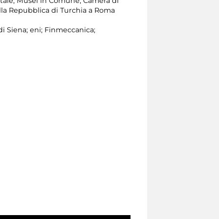
apitale, Musei in Comune, Camera di
lla Repubblica di Turchia a Roma
i Siena; eni; Finmeccanica;