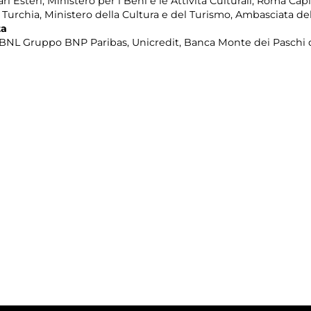
ri Esteri, Ministero per i Beni e le Attività Culturali, Roma C
urchia, Ministero della Cultura e del Turismo, Ambasciata de
ta
 BNL Gruppo BNP Paribas, Unicredit, Banca Monte dei Paschi d