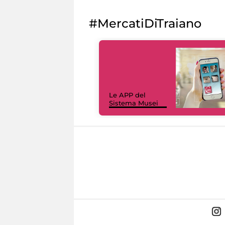
#MercatiDiTraiano
Le APP del
Sistema Musei