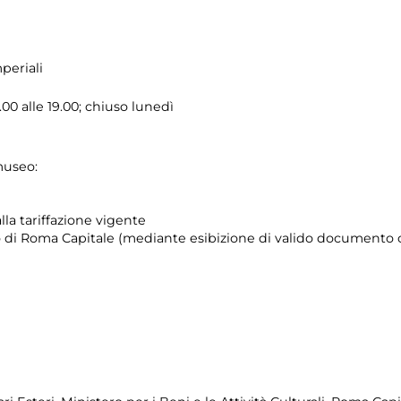
periali
0 alle 19.00; chiuso lunedì
museo:
lla tariffazione vigente
orio di Roma Capitale (mediante esibizione di valido documento c