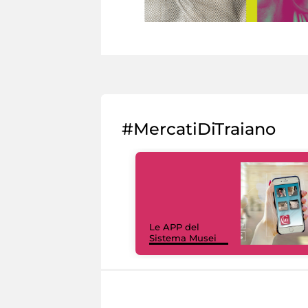
#MercatiDiTraiano
Le APP del
Sistema Musei