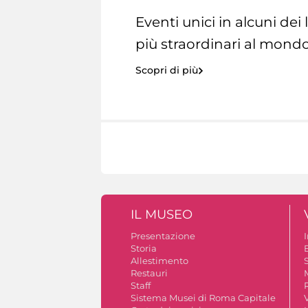
Eventi unici in alcuni dei
più straordinari al mondo
Scopri di più
IL MUSEO
Presentazione
Storia
Allestimento
S
Restauri
Staff
Sistema Musei di Roma Capitale
V