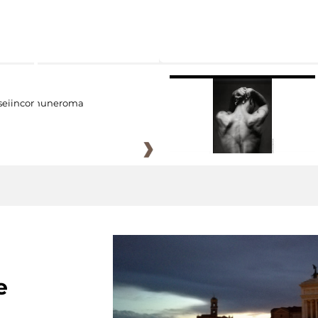
eiincomuneroma
e