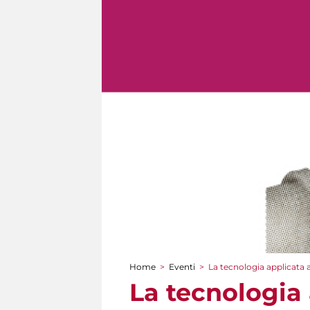
Home
>
Eventi
>
La tecnologia applicata 
Tu sei qui
La tecnologia 