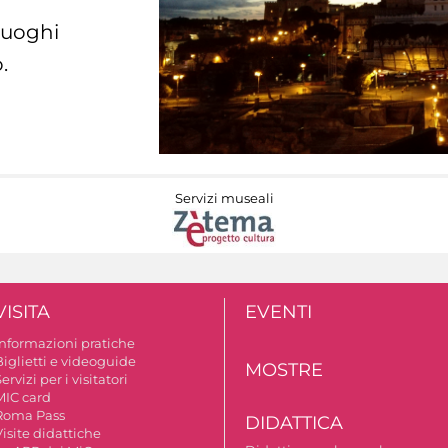
 luoghi
.
Servizi museali
VISITA
EVENTI
Informazioni pratiche
Biglietti e videoguide
MOSTRE
ervizi per i visitatori
MIC card
Roma Pass
DIDATTICA
isite didattiche