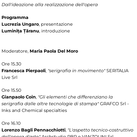
Dall'ideazione alla realizzazione dell'opera
Programma
Lucrezia Ungaro
, presentazione
Luminița Țăranu
, introduzione
Moderatore,
Maria Paola Del Moro
Ore 15.30
Francesca Pierpaoli
,
"serigrafia in movimento"
SERITALIA
Live Srl
Ore 15.50
Gianpaolo Coin
,
"Gli elementi che differenziano la
serigrafia dalle altre tecnologie di stampa"
GRAFCO Srl -
Inks and Chemical specialties
Ore 16.10
Lorenzo Bagli Pennacchiotti
,
"L'aspetto tecnico-costruttivo
dell'opera d'arte"
Archstudio PBP e VANZOLINI Srl