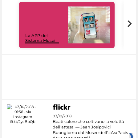
Il 
Le APP del
Mus
Sistema Musei
net
03/10/2018
Beati coloro che coltivano la voluttà
dell'attesa. — Jean Josipovici
Buongiorno dal Museo dell'#AraPacis
dove sono esposti i