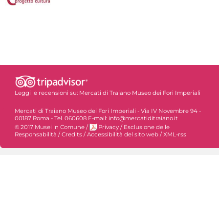
Leggi le recensioni su:
Mercati di Traiano Museo dei Fori Imperiali
Mercati di Traiano Museo dei Fori Imperiali - Via IV Novembre 94 -
00187 Roma - Tel. 060608 E-mail: info@mercatiditraiano.it
© 2017 Musei in Comune
/
Privacy
/
Esclusione delle
Responsabilità
/
Credits
/
Accessibilità del sito web
/
XML-rss