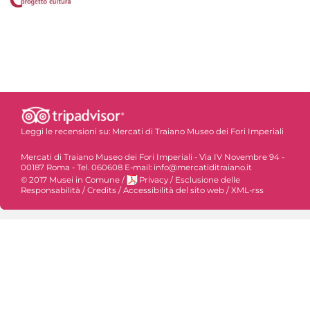
Leggi le recensioni su:
Mercati di Traiano Museo dei Fori Imperiali
Mercati di Traiano Museo dei Fori Imperiali - Via IV Novembre 94 -
00187 Roma - Tel. 060608 E-mail: info@mercatiditraiano.it
© 2017 Musei in Comune
/
Privacy
/
Esclusione delle
Responsabilità
/
Credits
/
Accessibilità del sito web
/
XML-rss