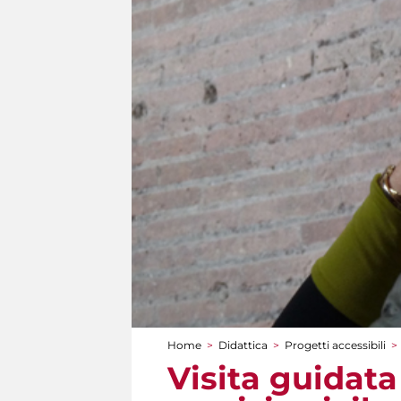
Home
>
Didattica
>
Progetti accessibili
>
Tu sei qui
Visita guidata