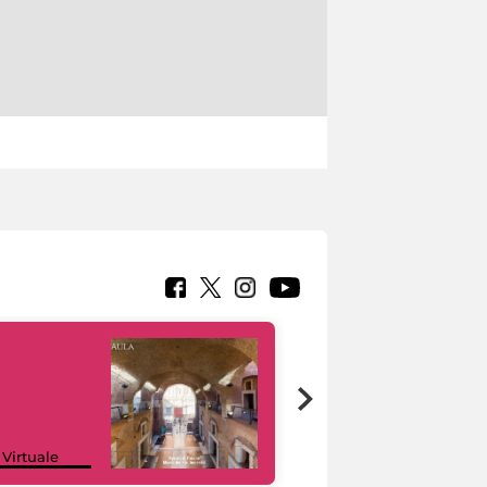
Google Arts &
 Virtuale
Culture