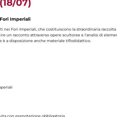
 (18/07)
Fori Imperiali
ti nei Fori Imperiali, che costituiscono la straordinaria raccolta
ruire un racconto attraverso opere scultoree e l’analisi di eleme
le è a disposizione anche materiale tiflodidattico.
periali
atuita con prenotazione obbligatoria