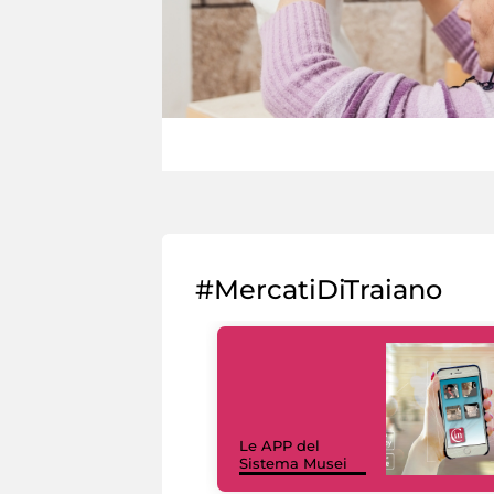
#MercatiDiTraiano
Le APP del
Sistema Musei