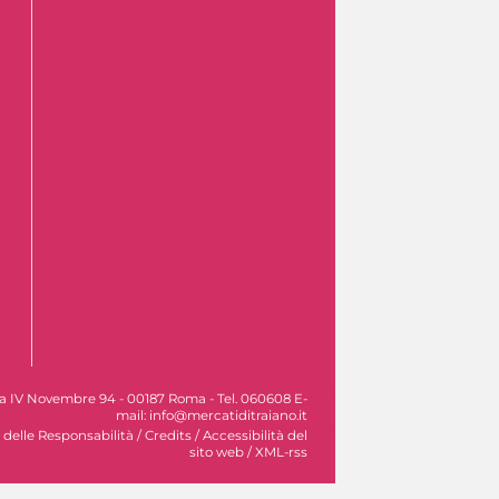
Via IV Novembre 94 - 00187 Roma - Tel. 060608 E-
mail: info@mercatiditraiano.it
 delle Responsabilità
/
Credits
/
Accessibilità del
sito web
/
XML-rss