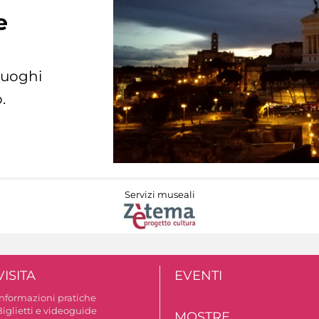
e
 luoghi
.
Servizi museali
VISITA
EVENTI
Informazioni pratiche
Biglietti e videoguide
MOSTRE