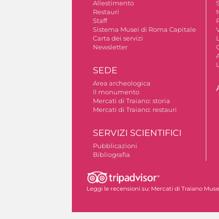
Allestimento
S
Restauri
Staff
Sistema Musei di Roma Capitale
V
Carta dei servizi
Newsletter
A
SEDE
Area archeologica
Il monumento
Mercati di Traiano: storia
Mercati di Traiano: restauri
SERVIZI SCIENTIFICI
Pubblicazioni
Bibliografia
Autorizzazione riprese fotografiche
Leggi le recensioni su:
Mercati di Traiano Museo