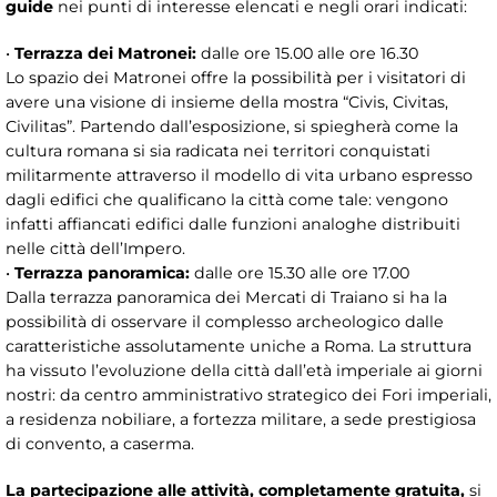
guide
nei punti di interesse elencati e negli orari indicati:
•
Terrazza dei Matronei:
dalle ore 15.00 alle ore 16.30
Lo spazio dei Matronei offre la possibilità per i visitatori di
avere una visione di insieme della mostra “Civis, Civitas,
Civilitas”. Partendo dall’esposizione, si spiegherà come la
cultura romana si sia radicata nei territori conquistati
militarmente attraverso il modello di vita urbano espresso
dagli edifici che qualificano la città come tale: vengono
infatti affiancati edifici dalle funzioni analoghe distribuiti
nelle città dell’Impero.
•
Terrazza panoramica:
dalle ore 15.30 alle ore 17.00
Dalla terrazza panoramica dei Mercati di Traiano si ha la
possibilità di osservare il complesso archeologico dalle
caratteristiche assolutamente uniche a Roma. La struttura
ha vissuto l’evoluzione della città dall’età imperiale ai giorni
nostri: da centro amministrativo strategico dei Fori imperiali,
a residenza nobiliare, a fortezza militare, a sede prestigiosa
di convento, a caserma.
La partecipazione alle attività
, completamente
gratuita,
si