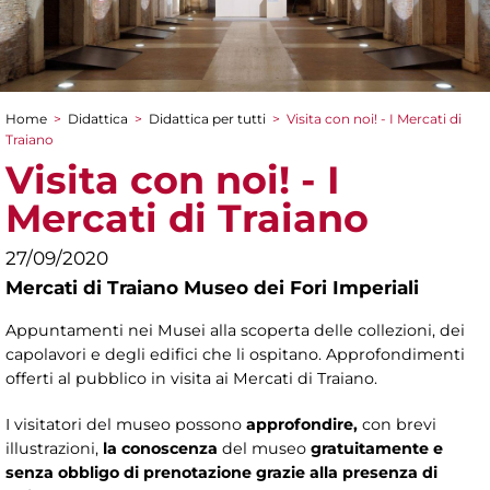
Home
>
Didattica
>
Didattica per tutti
>
Visita con noi! - I Mercati di
Tu sei qui
Traiano
Visita con noi! - I
Mercati di Traiano
27/09/2020
Mercati di Traiano Museo dei Fori Imperiali
Appuntamenti nei Musei alla scoperta delle collezioni, dei
capolavori e degli edifici che li ospitano. Approfondimenti
offerti al pubblico in visita ai Mercati di Traiano.
I visitatori del museo possono
approfondire,
con brevi
illustrazioni,
la conoscenza
del museo
gratuitamente e
senza obbligo di prenotazione grazie alla presenza di