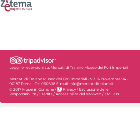
Leggi le recensioni su:
Mercati di Traiano Museo dei Fori Imperiali
Mercati di Traiano Museo dei Fori Imperiali - Via IV Novembre 94 -
00187 Roma - Tel. 060608 E-mail: info@mercatiditraiano.it
© 2017 Musei in Comune
/
Privacy
/
Esclusione delle
Responsabilità
/
Credits
/
Accessibilità del sito web
/
XML-rss