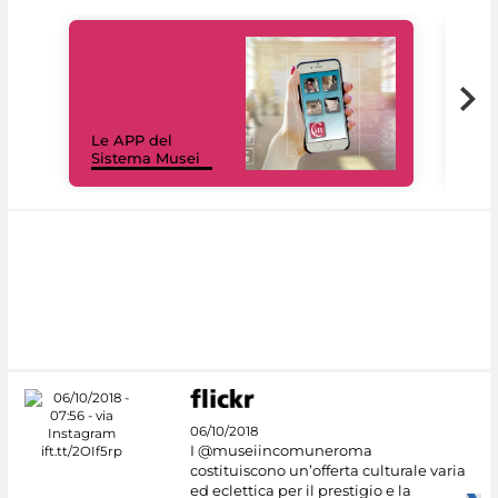
Il 
Le APP del
Mus
Sistema Musei
net
06/10/2018
I @museiincomuneroma
costituiscono un’offerta culturale varia
ed eclettica per il prestigio e la