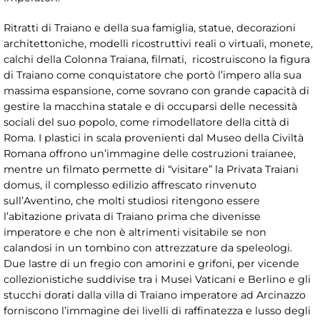
Ritratti di Traiano e della sua famiglia, statue, decorazioni
architettoniche, modelli ricostruttivi reali o virtuali, monete,
calchi della Colonna Traiana, filmati, ricostruiscono la figura
di Traiano come conquistatore che portò l’impero alla sua
massima espansione, come sovrano con grande capacità di
gestire la macchina statale e di occuparsi delle necessità
sociali del suo popolo, come rimodellatore della città di
Roma. I plastici in scala provenienti dal Museo della Civiltà
Romana offrono un’immagine delle costruzioni traianee,
mentre un filmato permette di “visitare” la Privata Traiani
domus, il complesso edilizio affrescato rinvenuto
sull’Aventino, che molti studiosi ritengono essere
l’abitazione privata di Traiano prima che divenisse
imperatore e che non è altrimenti visitabile se non
calandosi in un tombino con attrezzature da speleologi.
Due lastre di un fregio con amorini e grifoni, per vicende
collezionistiche suddivise tra i Musei Vaticani e Berlino e gli
stucchi dorati dalla villa di Traiano imperatore ad Arcinazzo
forniscono l’immagine dei livelli di raffinatezza e lusso degli