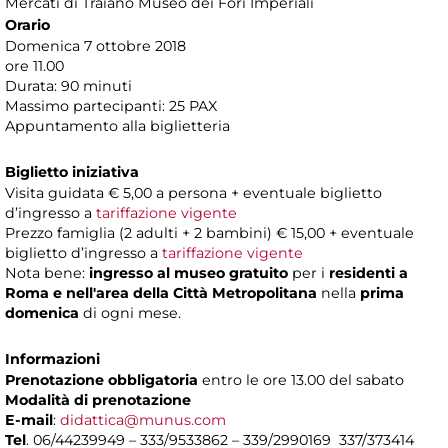
Mercati di Traiano Museo dei Fori Imperiali
Orario
Domenica 7 ottobre 2018
ore 11.00
Durata: 90 minuti
Massimo partecipanti: 25 PAX
Appuntamento alla biglietteria
Biglietto iniziativa
Visita guidata € 5,00 a persona + eventuale biglietto
d’ingresso a
tariffazione vigente
Prezzo famiglia (2 adulti + 2 bambini) € 15,00 + eventuale
biglietto d’ingresso a
tariffazione vigente
Nota bene:
ingresso al museo gratuito
per i
residenti a
Roma e nell'area della Città Metropolitana
nella
prima
domenica
di ogni mese.
Informazioni
Prenotazione obbligatoria
entro le ore 13.00 del sabato
Modalità di prenotazione
E-mail
:
didattica@munus.com
Tel
. 06/44239949 – 333/9533862 – 339/2990169 337/373414