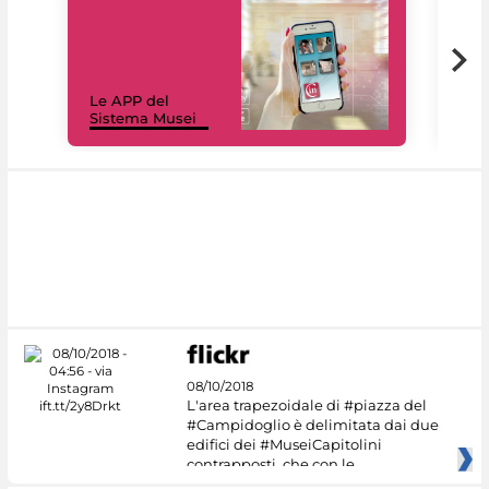
Il 
Le APP del
Mus
Sistema Musei
net
08/10/2018
L'area trapezoidale di #piazza del
#Campidoglio è delimitata dai due
edifici dei #MuseiCapitolini
contrapposti, che con le