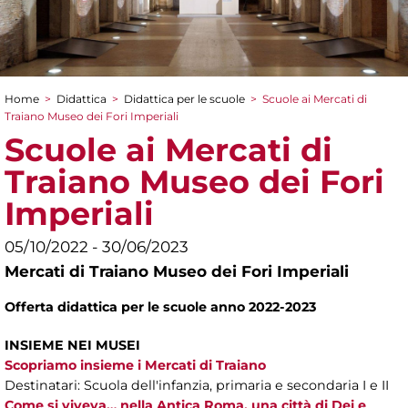
Home
>
Didattica
>
Didattica per le scuole
>
Scuole ai Mercati di
Tu sei qui
Traiano Museo dei Fori Imperiali
Scuole ai Mercati di
Traiano Museo dei Fori
Imperiali
05/10/2022 - 30/06/2023
Mercati di Traiano Museo dei Fori Imperiali
Offerta didattica per le scuole anno 2022-2023
INSIEME NEI MUSEI
Scopriamo insieme i Mercati di Traiano
Destinatari: Scuola dell'infanzia, primaria e secondaria I e II
Come si viveva… nella Antica Roma, una città di Dei e