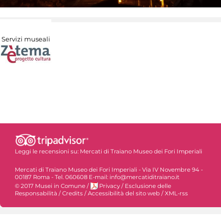
Servizi museali
Leggi le recensioni su:
Mercati di Traiano Museo dei Fori Imperiali
Mercati di Traiano Museo dei Fori Imperiali - Via IV Novembre 94 -
00187 Roma - Tel. 060608 E-mail: info@mercatiditraiano.it
© 2017 Musei in Comune
/
Privacy
/
Esclusione delle
Responsabilità
/
Credits
/
Accessibilità del sito web
/
XML-rss