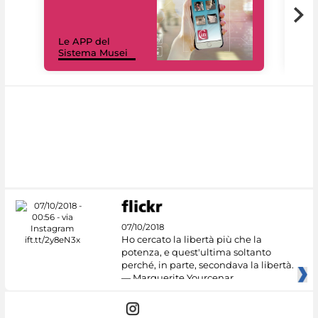
Il 
Le APP del
Mus
Sistema Musei
net
07/10/2018
Ho cercato la libertà più che la
potenza, e quest'ultima soltanto
perché, in parte, secondava la libertà.
— Marguerite Yourcenar