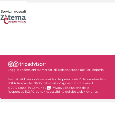
Servizi museali
Leggi le recensioni su:
Mercati di Traiano Museo dei Fori Imperiali
Mercati di Traiano Museo dei Fori Imperiali - Via IV Novembre 94 -
00187 Roma - Tel. 060608 E-mail: info@mercatiditraiano.it
© 2017 Musei in Comune
/
Privacy
/
Esclusione delle
Responsabilità
/
Credits
/
Accessibilità del sito web
/
XML-rss