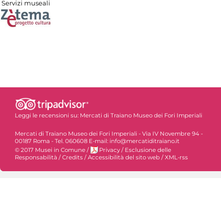
Servizi museali
Leggi le recensioni su:
Mercati di Traiano Museo dei Fori Imperiali
Mercati di Traiano Museo dei Fori Imperiali - Via IV Novembre 94 -
00187 Roma - Tel. 060608 E-mail: info@mercatiditraiano.it
© 2017 Musei in Comune
/
Privacy
/
Esclusione delle
Responsabilità
/
Credits
/
Accessibilità del sito web
/
XML-rss