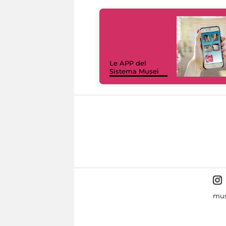
Le APP del
Sistema Musei
mus