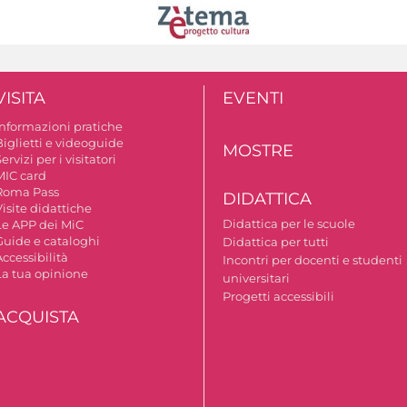
VISITA
EVENTI
Informazioni pratiche
Biglietti e videoguide
MOSTRE
ervizi per i visitatori
MIC card
Roma Pass
DIDATTICA
isite didattiche
Didattica per le scuole
Le APP dei MiC
Guide e cataloghi
Didattica per tutti
ccessibilità
Incontri per docenti e studenti
La tua opinione
universitari
Progetti accessibili
ACQUISTA