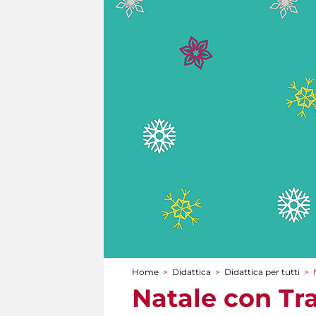
Home
>
Didattica
>
Didattica per tutti
>
Tu sei qui
Natale con Tr