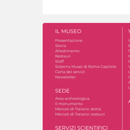
IL MUSEO
Presentazione
Storia
Allestimento
S
Restauri
Staff
Sistema Musei di Roma Capitale
V
Carta dei servizi
Newsletter
A
SEDE
Area archeologica
Il monumento
Mercati di Traiano: storia
Mercati di Traiano: restauri
SERVIZI SCIENTIFICI