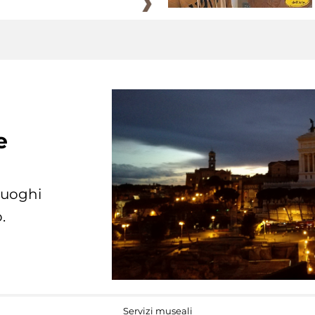
e
 luoghi
.
Servizi museali