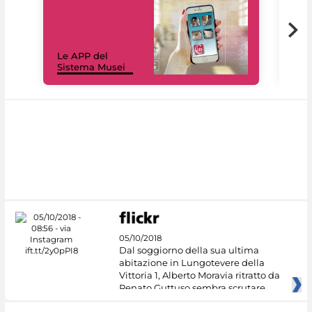
Il 
Le APP del
Mus
Sistema Musei
net
05/10/2018
Dal soggiorno della sua ultima
abitazione in Lungotevere della
Vittoria 1, Alberto Moravia ritratto da
Renato Guttuso sembra scrutare