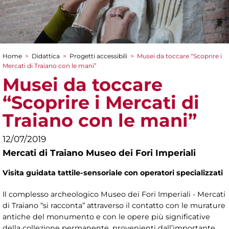
Home
>
Didattica
>
Progetti accessibili
>
Musei da toccare “Scoprire i
Tu sei qui
Mercati di Traiano con le mani”
Musei da toccare
“Scoprire i Mercati di
Traiano con le mani”
12/07/2019
Mercati di Traiano Museo dei Fori Imperiali
Visita guidata tattile-sensoriale con operatori specializzati
Il complesso archeologico Museo dei Fori Imperiali - Mercati
di Traiano “si racconta” attraverso il contatto con le murature
antiche del monumento e con le opere più significative
della collezione permanente, provenienti dall’importante