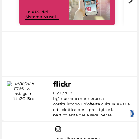
Il 
Le APP del
Mus
Sistema Musei
net
06/10/2018
I @museiincomuneroma
costituiscono un’offerta culturale varia
ed eclettica per il prestigio e la
particolarità delle sedi, per le
museiincomuneroma