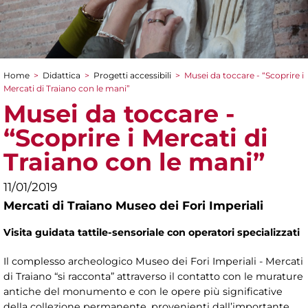
Home
>
Didattica
>
Progetti accessibili
>
Musei da toccare - “Scoprire i
Tu sei qui
Mercati di Traiano con le mani”
Musei da toccare -
“Scoprire i Mercati di
Traiano con le mani”
11/01/2019
Mercati di Traiano Museo dei Fori Imperiali
Visita guidata tattile-sensoriale con operatori specializzati
Il complesso archeologico Museo dei Fori Imperiali - Mercati
di Traiano “si racconta” attraverso il contatto con le murature
antiche del monumento e con le opere più significative
della collezione permanente, provenienti dall’importante