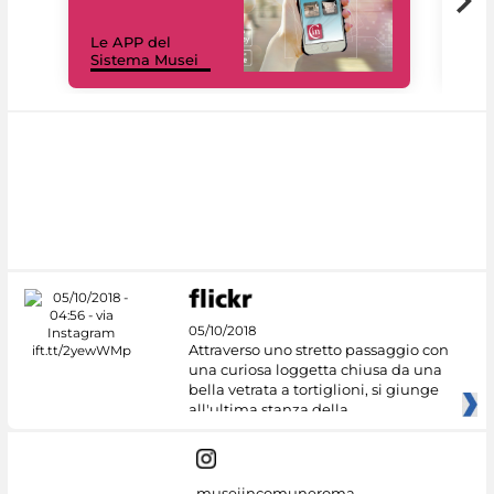
Il 
Le APP del
Mus
Sistema Musei
net
05/10/2018
Attraverso uno stretto passaggio con
una curiosa loggetta chiusa da una
bella vetrata a tortiglioni, si giunge
all'ultima stanza della
museiincomuneroma