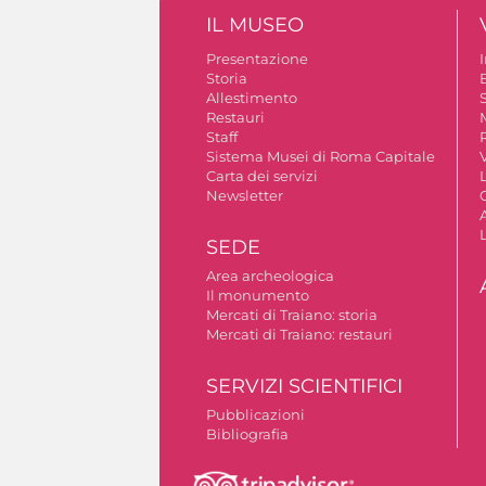
IL MUSEO
Presentazione
Storia
Allestimento
S
Restauri
Staff
Sistema Musei di Roma Capitale
V
Carta dei servizi
Newsletter
A
SEDE
Area archeologica
Il monumento
Mercati di Traiano: storia
Mercati di Traiano: restauri
SERVIZI SCIENTIFICI
Pubblicazioni
Bibliografia
Autorizzazione riprese fotografiche