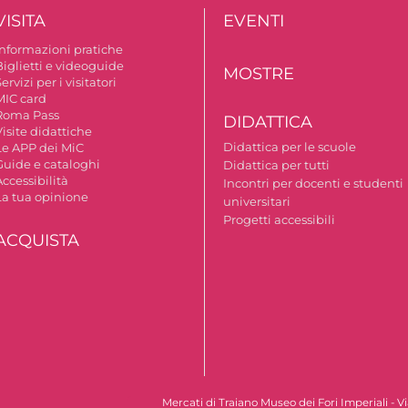
VISITA
EVENTI
Informazioni pratiche
Biglietti e videoguide
MOSTRE
ervizi per i visitatori
MIC card
Roma Pass
DIDATTICA
isite didattiche
Didattica per le scuole
Le APP dei MiC
Guide e cataloghi
Didattica per tutti
ccessibilità
Incontri per docenti e studenti
La tua opinione
universitari
Progetti accessibili
ACQUISTA
Mercati di Traiano Museo dei Fori Imperiali - 