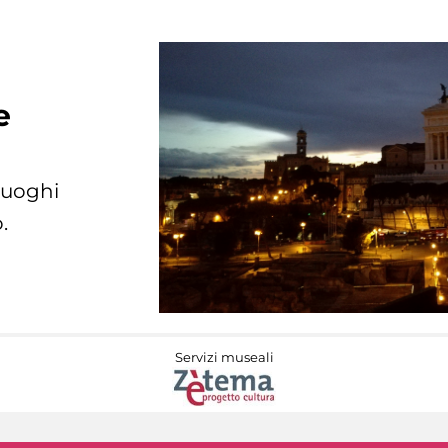
e
 luoghi
.
Servizi museali