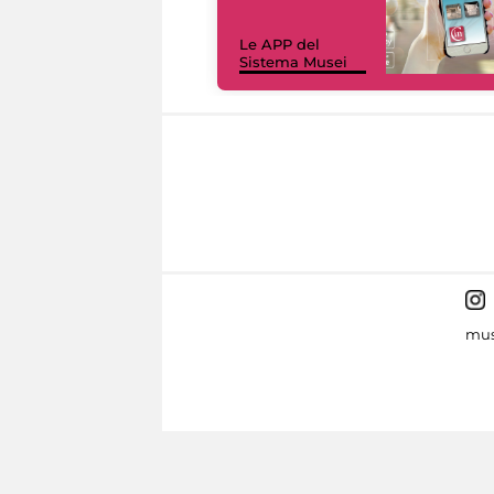
Le APP del
Sistema Musei
mus