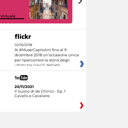
Google Arts &
 Virtuale
Culture
02/10/2018
Ai #MuseiCapitolini fino al 9
dicembre 2018 un’occasione unica
per ripercorrere la storia degli
ultimi tre concili dell’età
20/11/2021
Il Suono di de Chirico - Ep. 1
Cavallo e Cavaliere