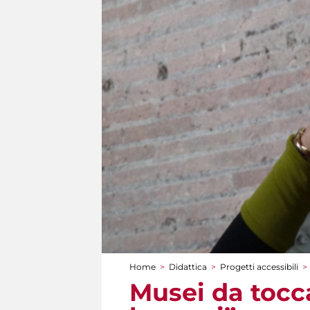
Home
>
Didattica
>
Progetti accessibili
>
Tu sei qui
Musei da tocca