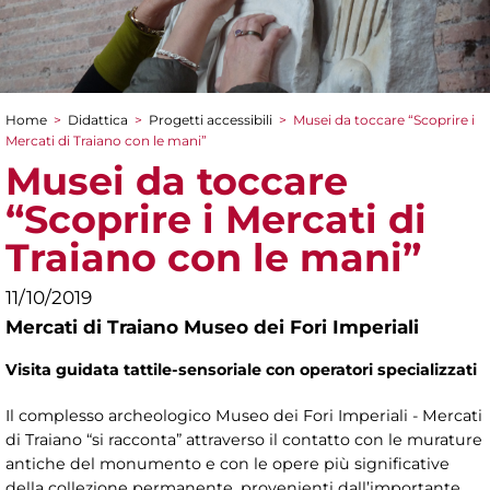
Home
>
Didattica
>
Progetti accessibili
>
Musei da toccare “Scoprire i
Tu sei qui
Mercati di Traiano con le mani”
Musei da toccare
“Scoprire i Mercati di
Traiano con le mani”
11/10/2019
Mercati di Traiano Museo dei Fori Imperiali
Visita guidata tattile-sensoriale con operatori specializzati
Il complesso archeologico Museo dei Fori Imperiali - Mercati
di Traiano “si racconta” attraverso il contatto con le murature
antiche del monumento e con le opere più significative
della collezione permanente, provenienti dall’importante