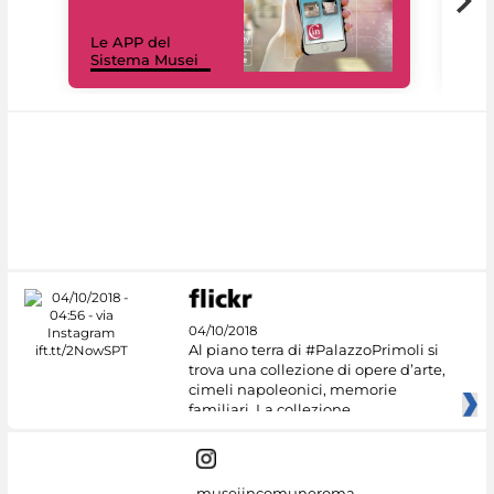
Il 
Le APP del
Mus
Sistema Musei
net
04/10/2018
Al piano terra di #PalazzoPrimoli si
trova una collezione di opere d’arte,
cimeli napoleonici, memorie
familiari. La collezione
museiincomuneroma