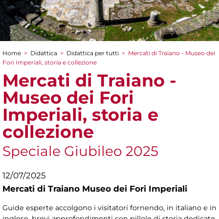
Home
>
Didattica
>
Didattica per tutti
>
Mercati di Traiano - Museo dei
Tu sei qui
Fori Imperiali, storia e collezione
Mercati di Traiano -
Museo dei Fori
Imperiali, storia e
collezione
Speciale Giubileo 2025
12/07/2025
Mercati di Traiano Museo dei Fori Imperiali
Guide esperte accolgono i visitatori fornendo, in italiano e in
inglese, brevi approfondimenti con pillole di storia dedicate