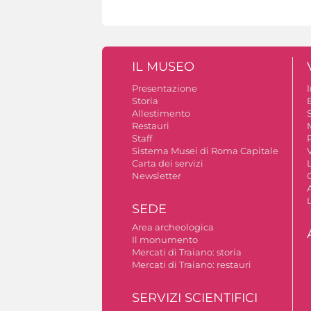
IL MUSEO
Presentazione
Storia
Allestimento
S
Restauri
Staff
Sistema Musei di Roma Capitale
V
Carta dei servizi
Newsletter
A
SEDE
Area archeologica
Il monumento
Mercati di Traiano: storia
Mercati di Traiano: restauri
SERVIZI SCIENTIFICI