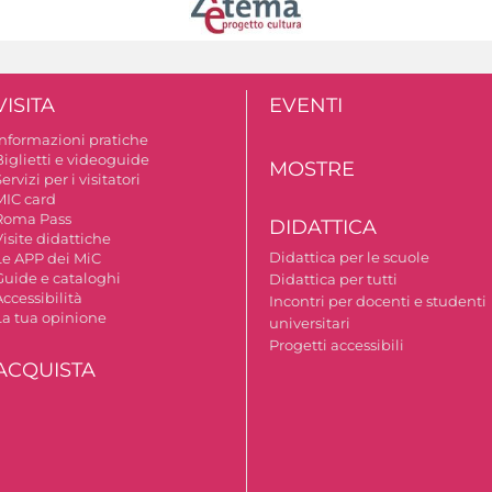
VISITA
EVENTI
Informazioni pratiche
Biglietti e videoguide
MOSTRE
ervizi per i visitatori
MIC card
Roma Pass
DIDATTICA
isite didattiche
Didattica per le scuole
Le APP dei MiC
Guide e cataloghi
Didattica per tutti
ccessibilità
Incontri per docenti e studenti
La tua opinione
universitari
Progetti accessibili
ACQUISTA