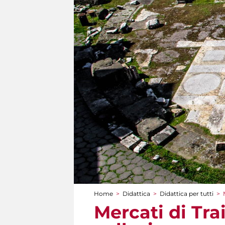
Home
>
Didattica
>
Didattica per tutti
>
Tu sei qui
Mercati di Tra