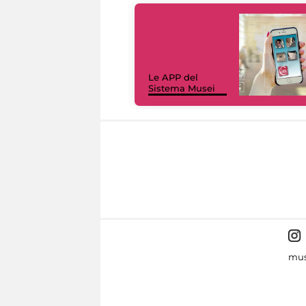
Le APP del
Sistema Musei
mus