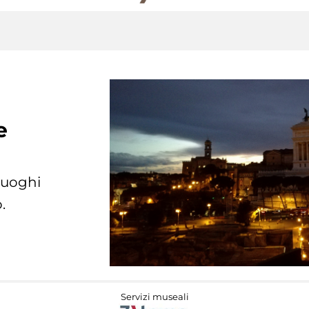
e
 luoghi
.
Servizi museali