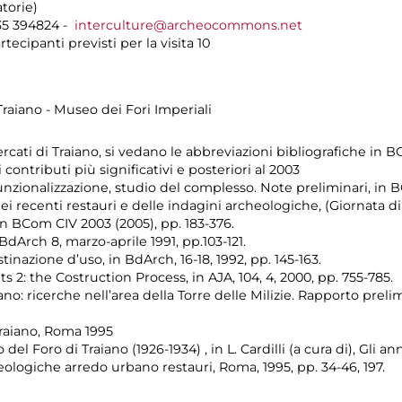
torie)
35 394824 -
interculture@archeocommons.net
ecipanti previsti per la visita 10
 Traiano - Museo dei Fori Imperiali
rcati di Traiano, si vedano le abbreviazioni bibliografiche in B
 contributi più significativi e posteriori al 2003
 funzionalizzazione, studio del complesso. Note preliminari, in B
dei recenti restauri e delle indagini archeologiche, (Giornata di
 BCom CIV 2003 (2005), pp. 183-376.
 BdArch 8, marzo-aprile 1991, pp.103-121.
tinazione d’uso, in BdArch, 16-18, 1992, pp. 145-163.
s 2: the Costruction Process, in AJA, 104, 4, 2000, pp. 755-785.
o: ricerche nell’area della Torre delle Milizie. Rapporto preli
Traiano, Roma 1995
el Foro di Traiano (1926-1934) , in L. Cardilli (a cura di), Gli a
eologiche arredo urbano restauri, Roma, 1995, pp. 34-46, 197.