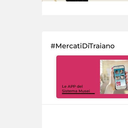
#MercatiDiTraiano
Le APP del
Sistema Musei