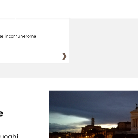
eiincomuneroma
e
 luoghi