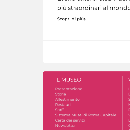
più straordinari al mondo
Scopri di più
IL MUSEO
Presentazione
Storia
Allestimento
S
Restauri
Staff
Sistema Musei di Roma Capitale
V
Carta dei servizi
Newsletter