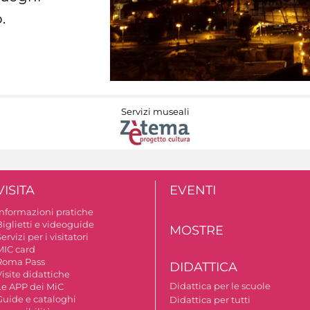
.
Servizi museali
VISITA
EVENTI
Informazioni pratiche
Biglietti e videoguide
MOSTRE
ervizi per i visitatori
MIC card
Roma Pass
DIDATTICA
isite didattiche
Didattica per le scuole
Le APP dei MiC
Guide e cataloghi
Didattica per tutti