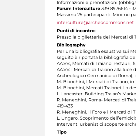
Informazioni e prenotazioni (obbliga
Forum Interculture
339 8976614 - 3
Massimo 25 partecipanti. Minimo part
interculture@archeocommons.net
Punti di incontro:
Presso la biglietteria dei Mercati di
Bibliography
Per una bibliografia esaustiva sui Me
seguito è riportata la bibliografia dei
AA.VV., Mercati di Traiano: restauri,
AA.VV. I Mercati di Traiano alla luce 
Archeologico Germanico di Roma), in
M. Bianchini, I Mercati di Traiano, in
M. Bianchini, Mercati Traianei. La des
L. Lancaster, Building Trajan’s Market
R. Meneghini, Roma- Mercati di Traian
419-433
R. Meneghini, Il Foro e i Mercati di 
L. Ungaro, Scoprimento dell’emiciclo d
Interventi urbanistici scoperte arch
Tipo