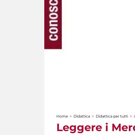
Home
>
Didattica
>
Didattica per tutti
>
Tu sei qui
Leggere i Mer