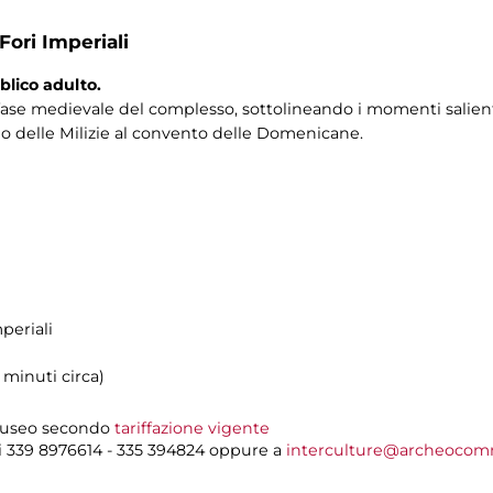
Fori Imperiali
blico adulto.
la fase medievale del complesso, sottolineando i momenti salien
ello delle Milizie al convento delle Domenicane.
periali
 minuti circa)
 museo secondo
tariffazione vigente
i 339 8976614 - 335 394824 oppure a
interculture@archeocom