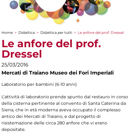
Home
>
Didattica
>
Didattica per tutti
>
Le anfore del prof. Dressel
Tu sei qui
Le anfore del prof.
Dressel
25/03/2016
Mercati di Traiano Museo dei Fori Imperiali
Laboratorio per bambini (6-10 anni)
L’attività di laboratorio prende spunto dal restauro in corso
della cisterna pertinente al convento di Santa Caterina da
Siena, che in età moderna aveva occupato il complesso
antico dei Mercati di Traiano, e dal progetto di
risistemazione delle circa 280 anfore che vi erano
depositate.