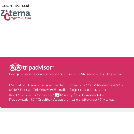
Servizi museali
Leggi le recensioni su:
Mercati di Traiano Museo dei Fori Imperiali
Mercati di Traiano Museo dei Fori Imperiali - Via IV Novembre 94 -
00187 Roma - Tel. 060608 E-mail: info@mercatiditraiano.it
© 2017 Musei in Comune
/
Privacy
/
Esclusione delle
Responsabilità
/
Credits
/
Accessibilità del sito web
/
XML-rss