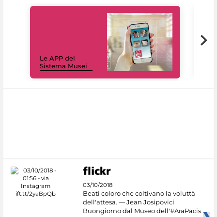
Il 
Le APP del
Mus
Sistema Musei
net
03/10/2018
Beati coloro che coltivano la voluttà
dell'attesa. — Jean Josipovici
Buongiorno dal Museo dell'#AraPacis