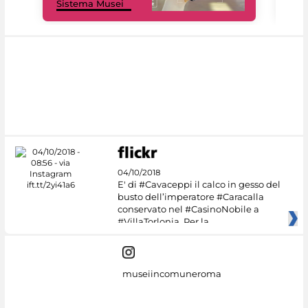
Sistema Musei
net
04/10/2018
E' di #Cavaceppi il calco in gesso del
busto dell’imperatore #Caracalla
conservato nel #CasinoNobile a
#VillaTorlonia. Per la
museiincomuneroma