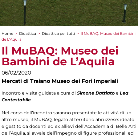
Home
>
Didattica
>
Didattica per tutti
>
Il MuBAQ: Museo dei Bambini
Tu sei qui
de L’Aquila
Il MuBAQ: Museo dei
Bambini de L’Aquila
06/02/2020
Mercati di Traiano Museo dei Fori Imperiali
Incontro e visita guidata a cura di
Simone Battiato
e
Lea
Contestabile
Nel corso dell’incontro saranno presentate le attività di un
altro museo, il MuBAQ, legato al territorio abruzzese: ideato
e gestito da docenti ed ex allievi dell’Accademia di Belle Arti
dell’Aquila, si avvale dell’impegno di figure professionali ed