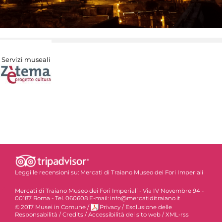
Servizi museali
Leggi le recensioni su:
Mercati di Traiano Museo dei Fori Imperiali
Mercati di Traiano Museo dei Fori Imperiali - Via IV Novembre 94 -
00187 Roma - Tel. 060608 E-mail: info@mercatiditraiano.it
© 2017 Musei in Comune
/
Privacy
/
Esclusione delle
Responsabilità
/
Credits
/
Accessibilità del sito web
/
XML-rss