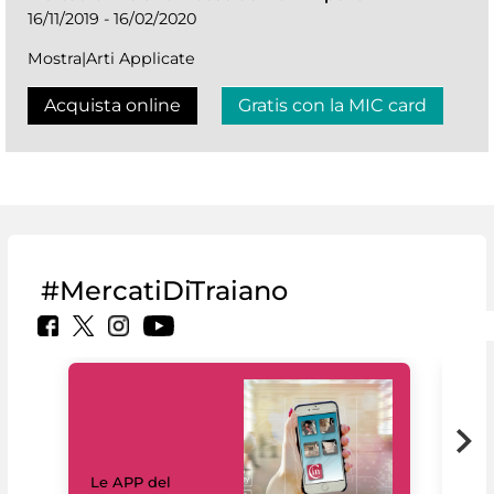
16/11/2019 - 16/02/2020
Mostra|Arti Applicate
Acquista online
Gratis con la MIC card
#MercatiDiTraiano
Il 
Le APP del
Mus