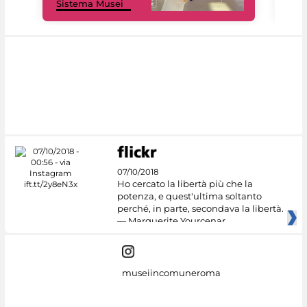
Sistema Musei
net
07/10/2018
Ho cercato la libertà più che la
potenza, e quest'ultima soltanto
perché, in parte, secondava la libertà.
— Marguerite Yourcenar
museiincomuneroma