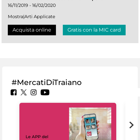
16/11/2019 - 16/02/2020
Mostra|Arti Applicate
Acquista online
Gratis con la MIC card
#MercatiDiTraiano
Il 
Le APP del
Mus