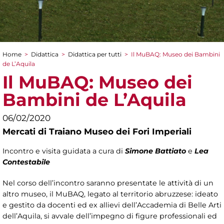
Home
>
Didattica
>
Didattica per tutti
>
Il MuBAQ: Museo dei Bambini
Tu sei qui
de L’Aquila
Il MuBAQ: Museo dei
Bambini de L’Aquila
06/02/2020
Mercati di Traiano Museo dei Fori Imperiali
Incontro e visita guidata a cura di
Simone Battiato
e
Lea
Contestabile
Nel corso dell’incontro saranno presentate le attività di un
altro museo, il MuBAQ, legato al territorio abruzzese: ideato
e gestito da docenti ed ex allievi dell’Accademia di Belle Arti
dell’Aquila, si avvale dell’impegno di figure professionali ed