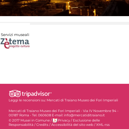
Servizi museali
Leggi le recensioni su:
Mercati di Traiano Museo dei Fori Imperiali
Mercati di Traiano Museo dei Fori Imperiali - Via IV Novembre 94 -
00187 Roma - Tel. 060608 E-mail: info@mercatiditraiano.it
© 2017 Musei in Comune
/
Privacy
/
Esclusione delle
Responsabilità
/
Credits
/
Accessibilità del sito web
/
XML-rss