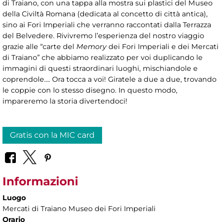
di Traiano, con una tappa alla mostra sui plastici del Museo
della Civiltà Romana (dedicata al concetto di città antica),
sino ai Fori Imperiali che verranno raccontati dalla Terrazza
del Belvedere. Rivivremo l’esperienza del nostro viaggio
grazie alle “carte del
Memory
dei Fori Imperiali e dei Mercati
di Traiano” che abbiamo realizzato per voi duplicando le
immagini di questi straordinari luoghi, mischiandole e
coprendole…. Ora tocca a voi! Giratele a due a due, trovando
le coppie con lo stesso disegno. In questo modo,
impareremo la storia divertendoci!
Gratis con la MIC card
Informazioni
Luogo
Mercati di Traiano Museo dei Fori Imperiali
Orario