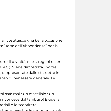
ali costituisce una bella occasione
ita “Terra dell’Abbondanza” per la
ure di divinità, re e stregoni e per
 a.C.). Viene dimostrata, inoltre,
), rappresentate dalle statuette in
senso di benessere generale. Le
 chi sarà mai? Un macellaio? Un
si riconosce dal tamburo! E quella
eriali e lo scoprirete!
tieri e rivestite le sagome con gli