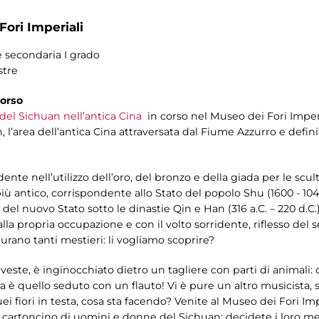
Fori Imperiali
e secondaria I grado
stre
corso
 del Sichuan nell’antica Cina
in corso nel Museo dei Fori Imperi
 l’area dell’antica Cina attraversata dal Fiume Azzurro e defin
nte nell’utilizzo dell’oro, del bronzo e della giada per le scult
più antico, corrispondente allo Stato del popolo Shu (1600 - 1046
del nuovo Stato sotto le dinastie Qin e Han (316 a.C. – 220 d.C.
a propria occupazione e con il volto sorridente, riflesso del 
urano tanti mestieri: li vogliamo scoprire?
este, è inginocchiato dietro un tagliere con parti di animali:
a è quello seduto con un flauto! Vi è pure un altro musicista, 
uei fiori in testa, cosa sta facendo? Venite al Museo dei Fori Imp
 cartoncino di uomini e donne del Sichuan; decidete i loro mes