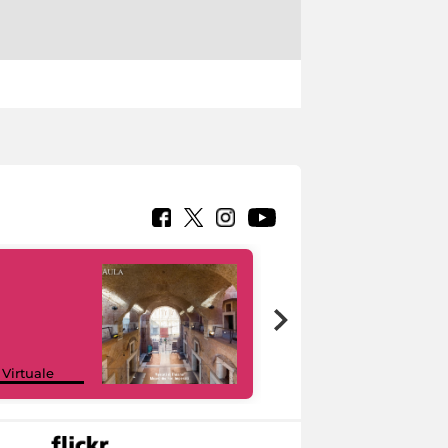
Google Arts &
 Virtuale
Culture