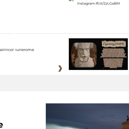
eiincomuneroma
e