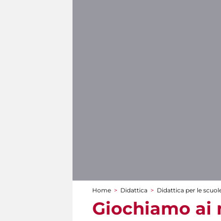
Home
>
Didattica
>
Didattica per le scuol
Tu sei qui
Giochiamo ai 