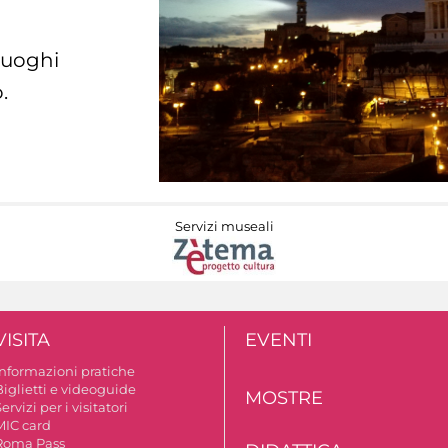
 luoghi
.
Servizi museali
VISITA
EVENTI
Informazioni pratiche
Biglietti e videoguide
MOSTRE
ervizi per i visitatori
MIC card
Roma Pass