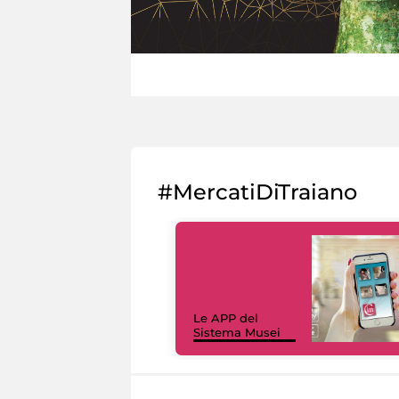
#MercatiDiTraiano
Le APP del
Sistema Musei