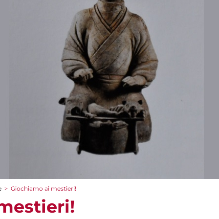
e
>
Giochiamo ai mestieri!
mestieri!