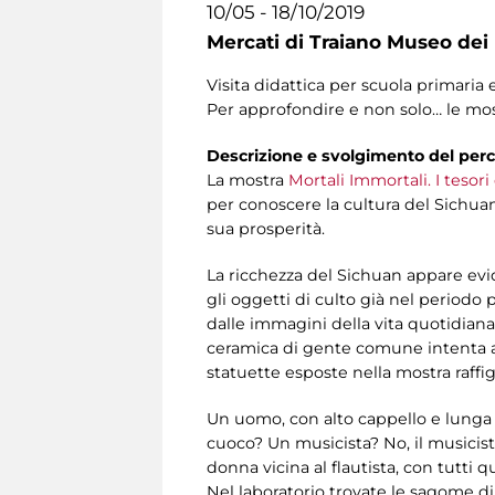
10/05 - 18/10/2019
Mercati di Traiano Museo dei 
Visita didattica per scuola primaria 
Per approfondire e non solo… le mo
Descrizione e svolgimento del per
La mostra
Mortali Immortali. I tesori
per conoscere la cultura del Sichuan,
sua prosperità.
La ricchezza del Sichuan appare evide
gli oggetti di culto già nel periodo 
dalle immagini della vita quotidiana 
ceramica di gente comune intenta all
statuette esposte nella mostra raffig
Un uomo, con alto cappello e lunga v
cuoco? Un musicista? No, il musicist
donna vicina al flautista, con tutti q
Nel laboratorio trovate le sagome di