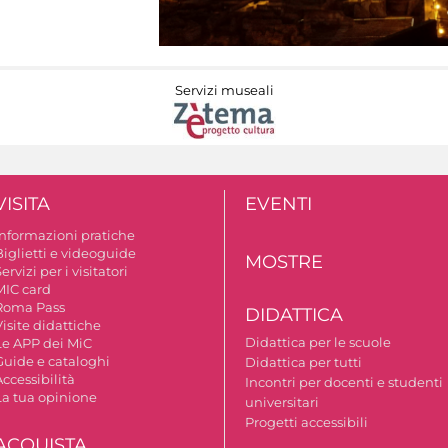
Servizi museali
VISITA
EVENTI
Informazioni pratiche
Biglietti e videoguide
MOSTRE
ervizi per i visitatori
MIC card
Roma Pass
DIDATTICA
isite didattiche
Didattica per le scuole
Le APP dei MiC
Guide e cataloghi
Didattica per tutti
ccessibilità
Incontri per docenti e studenti
La tua opinione
universitari
Progetti accessibili
ACQUISTA