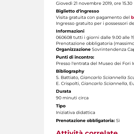
Giovedì 21 novembre 2019, ore 15.30
Biglietto d'ingresso
Visita gratuita con pagamento del
b
Ingresso gratuito per i possessori d
Informazioni
060608 tutti i giorni dalle 9.00 alle 1
Prenotazione obbligatoria (massimo
Organizzazione
Sovrintendenza Cap
Punti di incontro:
Presso l'entrata del Museo dei Fori I
Bibliography
S. Battiato,
Giancarlo Sciannella Scu
E. Crispolti,
Giancarlo Sciannella
, E
Durata
90 minuti circa
Tipo
Iniziativa didattica
Prenotazione obbligatoria:
Sì
Attività correlate