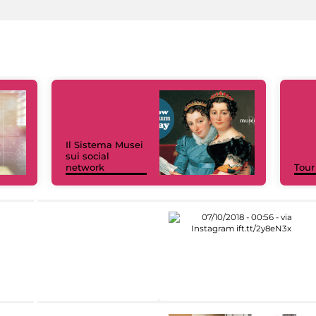
Il Sistema Musei
sui social
network
Tour