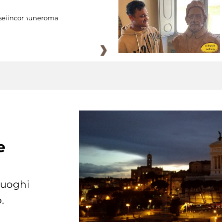
eiincomuneroma
e
 luoghi
.