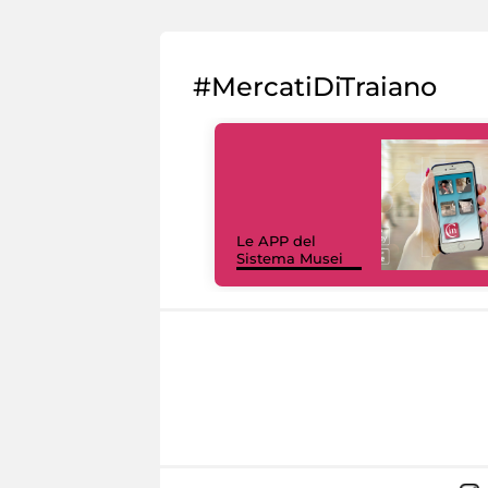
#MercatiDiTraiano
Le APP del
Sistema Musei