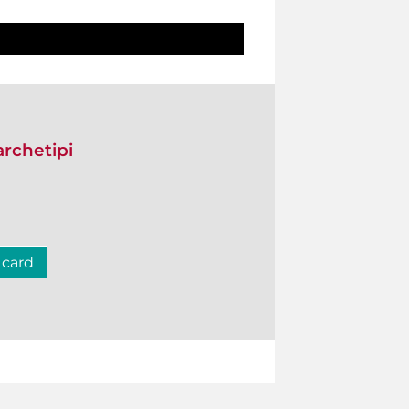
archetipi
 card