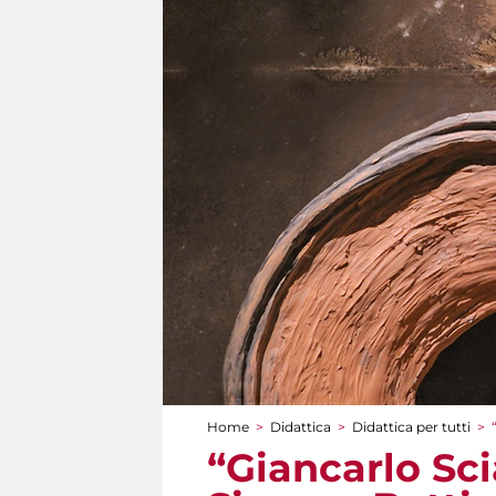
Home
>
Didattica
>
Didattica per tutti
>
Tu sei qui
“Giancarlo Sci