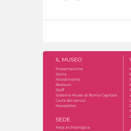
IL MUSEO
Presentazione
Storia
Allestimento
S
Restauri
Staff
Sistema Musei di Roma Capitale
V
Carta dei servizi
Newsletter
A
SEDE
Area archeologica