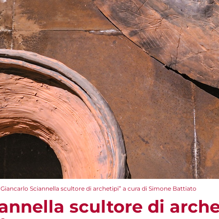
“Giancarlo Sciannella scultore di archetipi” a cura di Simone Battiato
annella scultore di arche