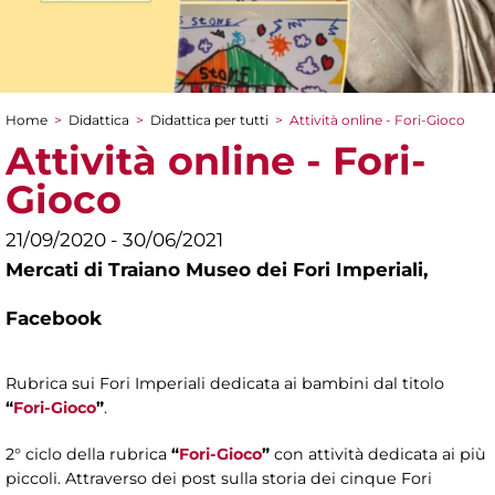
Home
>
Didattica
>
Didattica per tutti
>
Attività online - Fori-Gioco
Tu sei qui
Attività online - Fori-
Gioco
21/09/2020 - 30/06/2021
Mercati di Traiano Museo dei Fori Imperiali,
Facebook
Rubrica sui Fori Imperiali dedicata ai bambini dal titolo
“
Fori-Gioco
”
.
2° ciclo della rubrica
“
Fori-Gioco
”
con attività dedicata ai più
piccoli. Attraverso dei post sulla storia dei cinque Fori