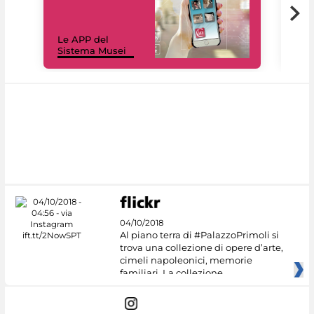
Il 
Le APP del
Mus
Sistema Musei
net
04/10/2018
Al piano terra di #PalazzoPrimoli si
trova una collezione di opere d’arte,
cimeli napoleonici, memorie
familiari. La collezione