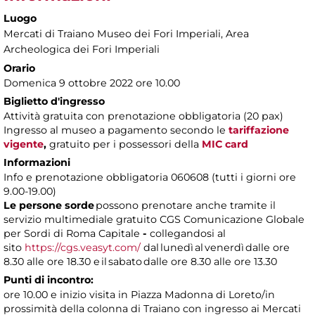
Luogo
Mercati di Traiano Museo dei Fori Imperiali
, Area
Archeologica dei Fori Imperiali
Orario
Domenica 9 ottobre 2022 ore 10.00
Biglietto d'ingresso
Attività gratuita con prenotazione obbligatoria (20 pax)
Ingresso al museo a pagamento
secondo le
tariffazione
vigente
,
gratuito per i possessori della
MIC card
Informazioni
Info e prenotazione obbligatoria 060608 (tutti i giorni ore
9.00-19.00)
Le persone sorde
possono prenotare anche tramite il
servizio multimediale gratuito CGS Comunicazione Globale
per Sordi di Roma Capitale
-
collegandosi al
sito
https://cgs.veasyt.com/
dal lunedì al venerdì dalle ore
8.30 alle ore 18.30 e il sabato dalle ore 8.30 alle ore 13.30
Punti di incontro:
ore 10.00 e inizio visita in Piazza Madonna di Loreto/in
prossimità della colonna di Traiano con ingresso ai Mercati