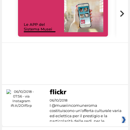
Il 
Le APP del
Mus
Sistema Musei
net
06/10/2018
I @museiincomuneroma
costituiscono un’offerta culturale varia
ed eclettica per il prestigio e la
particolarità delle sedi, per le