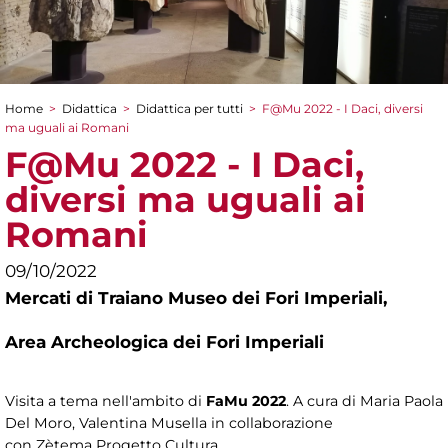
Home
>
Didattica
>
Didattica per tutti
>
F@Mu 2022 - I Daci, diversi
Tu sei qui
ma uguali ai Romani
F@Mu 2022 - I Daci,
diversi ma uguali ai
Romani
09/10/2022
Mercati di Traiano Museo dei Fori Imperiali,
Area Archeologica dei Fori Imperiali
Visita a tema nell'ambito di
FaMu 2022
. A cura di Maria Paola
Del Moro, Valentina Musella in collaborazione
con Zètema Progetto Cultura